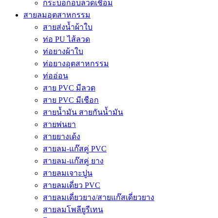
กระบอกอบลวดเชื่อม
สายลมอุตสาหกรรม
สายส่งน้ำผ้าใบ
ท่อ PU ไส้ลวด
ท่อยางผ้าใบ
ท่อยางอุตสาหกรรม
ท่ออ่อน
สาย PVC มีลวด
สาย PVC มีเชือก
สายน้ำมัน สายกันน้ำมัน
สายพ่นยา
สายยางเด้ง
สายลม-แก๊สคู่ PVC
สายลม-แก๊สคู่ ยาง
สายลมเจาะปูน
สายลมเดี่ยว PVC
สายลมเดี่ยวยาง/สายแก๊สเดี่ยวยาง
สายลมโพลียูรีเทน