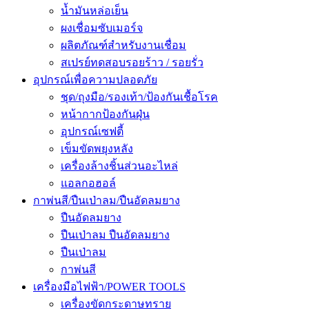
น้ำมันหล่อเย็น
ผงเชื่อมซับเมอร์จ
ผลิตภัณฑ์สำหรับงานเชื่อม
สเปรย์ทดสอบรอยร้าว / รอยรั่ว
อุปกรณ์เพื่อความปลอดภัย
ชุด/ถุงมือ/รองเท้า/ป้องกันเชื้อโรค
หน้ากากป้องกันฝุ่น
อุปกรณ์เซฟตี้
เข็มขัดพยุงหลัง
เครื่องล้างชิ้นส่วนอะไหล่
แอลกอฮอล์
กาพ่นสี/ปืนเป่าลม/ปืนอัดลมยาง
ปืนอัดลมยาง
ปืนเป่าลม ปืนอัดลมยาง
ปืนเป่าลม
กาพ่นสี
เครื่องมือไฟฟ้า/POWER TOOLS
เครื่องขัดกระดาษทราย