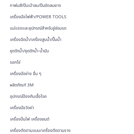
กาพ่นสี/ปืนเป่าลม/ปืนอัดลมยาง
เครื่องมือไฟฟ้า/POWER TOOLS
แม่แรงและอุปกรณ์สำหรับอู่ซ่อมรถ
เครื่องฉีดน้ำ/เครื่องสูบน้ำ/ปั๊มน้ำ
ชุดดักน้ำ/ชุดดักน้ำ-น้ำมัน
รอกโซ่
เครื่องมือช่าง อื่น ๆ
ผลิตภัณฑ์ 3M
อุปกรณ์ป้องกันเชื้อโรค
เครื่องมือวัดค่า
เครื่องปั่นไฟ เครื่องยนต์
เครื่องตัดตามแบบ/เครื่องตัดตามราง