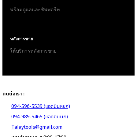
พร้อมดูแลและซัพพอรืท
หลังการขาย
ให้บริการหลังการขาย
ติดต่อเรา :
094-596-5539 (แอดมินหยก)
094-989-5465 (แอดมินนก)
Talaytools@gmail.com