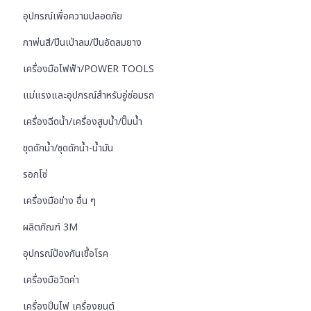
อุปกรณ์เพื่อความปลอดภัย
กาพ่นสี/ปืนเป่าลม/ปืนอัดลมยาง
เครื่องมือไฟฟ้า/POWER TOOLS
แม่แรงและอุปกรณ์สำหรับอู่ซ่อมรถ
เครื่องฉีดน้ำ/เครื่องสูบน้ำ/ปั๊มน้ำ
ชุดดักน้ำ/ชุดดักน้ำ-น้ำมัน
รอกโซ่
เครื่องมือช่าง อื่น ๆ
ผลิตภัณฑ์ 3M
อุปกรณ์ป้องกันเชื้อโรค
เครื่องมือวัดค่า
เครื่องปั่นไฟ เครื่องยนต์