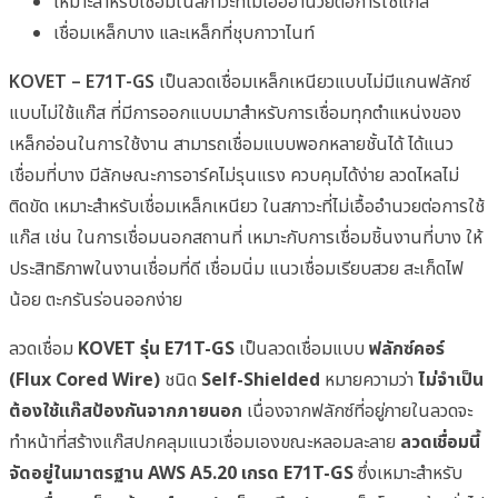
เหมาะสำหรับเชื่อมในสภาวะที่ไม่เอื้ออำนวยต่อการใช้แก๊ส
เชื่อมเหล็กบาง และเหล็กที่ชุบกาวาไนท์
KOVET – E71T-GS
เป็นลวดเชื่อมเหล็กเหนียวแบบไม่มีแกนฟลักซ์
แบบไม่ใช้แก๊ส ที่มีการออกแบบมาสำหรับการเชื่อมทุกตำแหน่งของ
เหล็กอ่อนในการใช้งาน สามารถเชื่อมแบบพอกหลายชั้นได้ ได้แนว
เชื่อมที่บาง มีลักษณะการอาร์คไม่รุนแรง ควบคุมได้ง่าย ลวดไหลไม่
ติดขัด เหมาะสำหรับเชื่อมเหล็กเหนียว ในสภาวะที่ไม่เอื้ออำนวยต่อการใช้
แก๊ส เช่น ในการเชื่อมนอกสถานที่ เหมาะกับการเชื่อมชิ้นงานที่บาง ให้
ประสิทธิภาพในงานเชื่อมที่ดี เชื่อมนิ่ม แนวเชื่อมเรียบสวย สะเก็ดไฟ
น้อย ตะกรันร่อนออกง่าย
ลวดเชื่อม
KOVET รุ่น E71T-GS
เป็นลวดเชื่อมแบบ
ฟลักซ์คอร์
(Flux Cored Wire)
ชนิด
Self-Shielded
หมายความว่า
ไม่จำเป็น
ต้องใช้แก๊สป้องกันจากภายนอก
เนื่องจากฟลักซ์ที่อยู่ภายในลวดจะ
ทำหน้าที่สร้างแก๊สปกคลุมแนวเชื่อมเองขณะหลอมละลาย
ลวดเชื่อมนี้
จัดอยู่ในมาตรฐาน AWS A5.20 เกรด E71T-GS
ซึ่งเหมาะสำหรับ