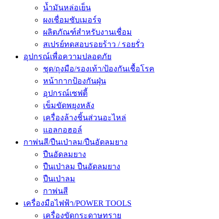
น้ำมันหล่อเย็น
ผงเชื่อมซับเมอร์จ
ผลิตภัณฑ์สำหรับงานเชื่อม
สเปรย์ทดสอบรอยร้าว / รอยรั่ว
อุปกรณ์เพื่อความปลอดภัย
ชุด/ถุงมือ/รองเท้า/ป้องกันเชื้อโรค
หน้ากากป้องกันฝุ่น
อุปกรณ์เซฟตี้
เข็มขัดพยุงหลัง
เครื่องล้างชิ้นส่วนอะไหล่
แอลกอฮอล์
กาพ่นสี/ปืนเป่าลม/ปืนอัดลมยาง
ปืนอัดลมยาง
ปืนเป่าลม ปืนอัดลมยาง
ปืนเป่าลม
กาพ่นสี
เครื่องมือไฟฟ้า/POWER TOOLS
เครื่องขัดกระดาษทราย