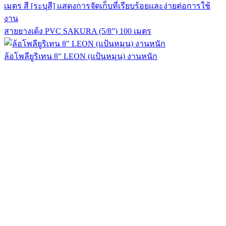
สายยางเด้ง PVC SAKURA (5/8”) 100 เมตร
ล้อโพลียูริเทน 8" LEON (แป้นหมุน) งานหนัก