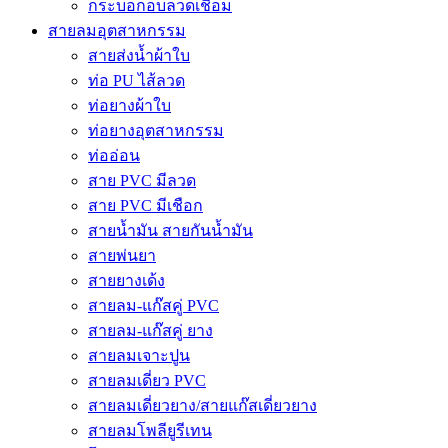
กระบอกอบลวดเชื่อม
สายลมอุตสาหกรรม
สายส่งน้ำผ้าใบ
ท่อ PU ไส้ลวด
ท่อยางผ้าใบ
ท่อยางอุตสาหกรรม
ท่ออ่อน
สาย PVC มีลวด
สาย PVC มีเชือก
สายน้ำมัน สายกันน้ำมัน
สายพ่นยา
สายยางเด้ง
สายลม-แก๊สคู่ PVC
สายลม-แก๊สคู่ ยาง
สายลมเจาะปูน
สายลมเดี่ยว PVC
สายลมเดี่ยวยาง/สายแก๊สเดี่ยวยาง
สายลมโพลียูรีเทน