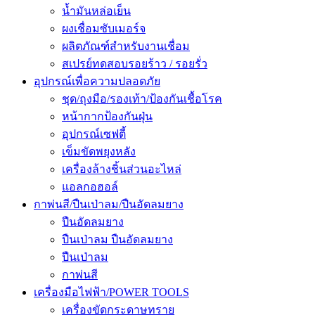
น้ำมันหล่อเย็น
ผงเชื่อมซับเมอร์จ
ผลิตภัณฑ์สำหรับงานเชื่อม
สเปรย์ทดสอบรอยร้าว / รอยรั่ว
อุปกรณ์เพื่อความปลอดภัย
ชุด/ถุงมือ/รองเท้า/ป้องกันเชื้อโรค
หน้ากากป้องกันฝุ่น
อุปกรณ์เซฟตี้
เข็มขัดพยุงหลัง
เครื่องล้างชิ้นส่วนอะไหล่
แอลกอฮอล์
กาพ่นสี/ปืนเป่าลม/ปืนอัดลมยาง
ปืนอัดลมยาง
ปืนเป่าลม ปืนอัดลมยาง
ปืนเป่าลม
กาพ่นสี
เครื่องมือไฟฟ้า/POWER TOOLS
เครื่องขัดกระดาษทราย