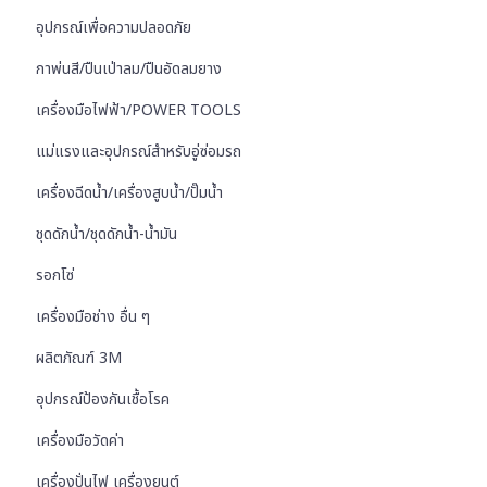
อุปกรณ์เพื่อความปลอดภัย
กาพ่นสี/ปืนเป่าลม/ปืนอัดลมยาง
เครื่องมือไฟฟ้า/POWER TOOLS
แม่แรงและอุปกรณ์สำหรับอู่ซ่อมรถ
เครื่องฉีดน้ำ/เครื่องสูบน้ำ/ปั๊มน้ำ
ชุดดักน้ำ/ชุดดักน้ำ-น้ำมัน
รอกโซ่
เครื่องมือช่าง อื่น ๆ
ผลิตภัณฑ์ 3M
อุปกรณ์ป้องกันเชื้อโรค
เครื่องมือวัดค่า
เครื่องปั่นไฟ เครื่องยนต์