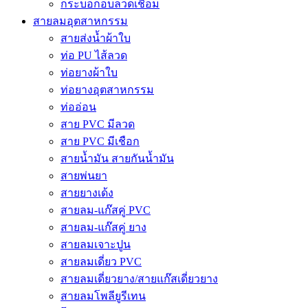
กระบอกอบลวดเชื่อม
สายลมอุตสาหกรรม
สายส่งน้ำผ้าใบ
ท่อ PU ไส้ลวด
ท่อยางผ้าใบ
ท่อยางอุตสาหกรรม
ท่ออ่อน
สาย PVC มีลวด
สาย PVC มีเชือก
สายน้ำมัน สายกันน้ำมัน
สายพ่นยา
สายยางเด้ง
สายลม-แก๊สคู่ PVC
สายลม-แก๊สคู่ ยาง
สายลมเจาะปูน
สายลมเดี่ยว PVC
สายลมเดี่ยวยาง/สายแก๊สเดี่ยวยาง
สายลมโพลียูรีเทน