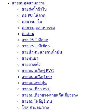
สายลมอุตสาหกรรม
สายส่งน้ำผ้าใบ
ท่อ PU ไส้ลวด
ท่อยางผ้าใบ
ท่อยางอุตสาหกรรม
ท่ออ่อน
สาย PVC มีลวด
สาย PVC มีเชือก
สายน้ำมัน สายกันน้ำมัน
สายพ่นยา
สายยางเด้ง
สายลม-แก๊สคู่ PVC
สายลม-แก๊สคู่ ยาง
สายลมเจาะปูน
สายลมเดี่ยว PVC
สายลมเดี่ยวยาง/สายแก๊สเดี่ยวยาง
สายลมโพลียูรีเทน
โรล สายลม/ยาง