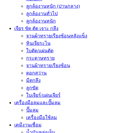
ลูกล้องานหนัก (ปานกลาง)
ลูกล้องานทั่วไป
ลูกล้องานหนัก
เจียร ขัด ตัด เจาะ กลึง
จานผ้าทรายเรียงซ้อนหลังแข็ง
หินเจียระไน
ใบตัด/แผ่นตัด
กระดาษทราย
จานผ้าทรายเรียงซ้อน
ดอกสว่าน
มีดกลึง
ลูกขัด
ใบเจียร์/แผ่นเจียร์
เครื่องมือลมและปั๊มลม
ปั๊มลม
เครื่องมือใช้ลม
เคมีงานเชื่อม
น้ำมันหล่อเย็น