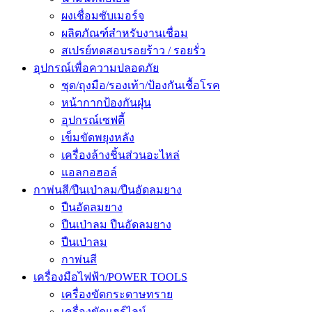
ผงเชื่อมซับเมอร์จ
ผลิตภัณฑ์สำหรับงานเชื่อม
สเปรย์ทดสอบรอยร้าว / รอยรั่ว
อุปกรณ์เพื่อความปลอดภัย
ชุด/ถุงมือ/รองเท้า/ป้องกันเชื้อโรค
หน้ากากป้องกันฝุ่น
อุปกรณ์เซฟตี้
เข็มขัดพยุงหลัง
เครื่องล้างชิ้นส่วนอะไหล่
แอลกอฮอล์
กาพ่นสี/ปืนเป่าลม/ปืนอัดลมยาง
ปืนอัดลมยาง
ปืนเป่าลม ปืนอัดลมยาง
ปืนเป่าลม
กาพ่นสี
เครื่องมือไฟฟ้า/POWER TOOLS
เครื่องขัดกระดาษทราย
เครื่องขัดแฮร์ไลน์