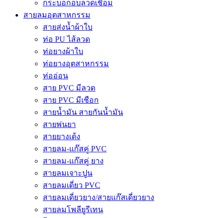
กระบอกอบลวดเชื่อม
สายลมอุตสาหกรรม
สายส่งน้ำผ้าใบ
ท่อ PU ไส้ลวด
ท่อยางผ้าใบ
ท่อยางอุตสาหกรรม
ท่ออ่อน
สาย PVC มีลวด
สาย PVC มีเชือก
สายน้ำมัน สายกันน้ำมัน
สายพ่นยา
สายยางเด้ง
สายลม-แก๊สคู่ PVC
สายลม-แก๊สคู่ ยาง
สายลมเจาะปูน
สายลมเดี่ยว PVC
สายลมเดี่ยวยาง/สายแก๊สเดี่ยวยาง
สายลมโพลียูรีเทน