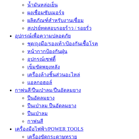
น้ำมันหล่อเย็น
ผงเชื่อมซับเมอร์จ
ผลิตภัณฑ์สำหรับงานเชื่อม
สเปรย์ทดสอบรอยร้าว / รอยรั่ว
อุปกรณ์เพื่อความปลอดภัย
ชุด/ถุงมือ/รองเท้า/ป้องกันเชื้อโรค
หน้ากากป้องกันฝุ่น
อุปกรณ์เซฟตี้
เข็มขัดพยุงหลัง
เครื่องล้างชิ้นส่วนอะไหล่
แอลกอฮอล์
กาพ่นสี/ปืนเป่าลม/ปืนอัดลมยาง
ปืนอัดลมยาง
ปืนเป่าลม ปืนอัดลมยาง
ปืนเป่าลม
กาพ่นสี
เครื่องมือไฟฟ้า/POWER TOOLS
เครื่องขัดกระดาษทราย