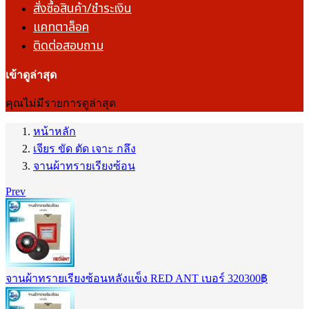
สั่งซื้อสินค้า/ชำระเงิน
แคทตาล็อค
ติดต่อสอบถาม
เข้าดูล่าสุด
คุณไม่มีรายการดูล่าสุด
หน้าหลัก
เจียร ขัด ตัด เจาะ กลึง
จานผ้าทรายเรียงซ้อน
Prev
จานผ้าทรายเรียงซ้อนหลังแข็ง RED ANT เบอร์ 320
300
฿