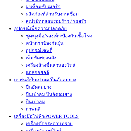
ผงเชื่อมซับเมอร์จ
ผลิตภัณฑ์สำหรับงานเชื่อม
สเปรย์ทดสอบรอยร้าว / รอยรั่ว
อุปกรณ์เพื่อความปลอดภัย
ชุด/ถุงมือ/รองเท้า/ป้องกันเชื้อโรค
หน้ากากป้องกันฝุ่น
อุปกรณ์เซฟตี้
เข็มขัดพยุงหลัง
เครื่องล้างชิ้นส่วนอะไหล่
แอลกอฮอล์
กาพ่นสี/ปืนเป่าลม/ปืนอัดลมยาง
ปืนอัดลมยาง
ปืนเป่าลม ปืนอัดลมยาง
ปืนเป่าลม
กาพ่นสี
เครื่องมือไฟฟ้า/POWER TOOLS
เครื่องขัดกระดาษทราย
เครื่องขัดแฮร์ไลน์