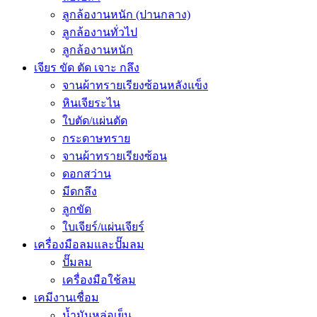
ลูกล้องานหนัก (ปานกลาง)
ลูกล้องานทั่วไป
ลูกล้องานหนัก
เจียร ขัด ตัด เจาะ กลึง
จานผ้าทรายเรียงซ้อนหลังแข็ง
หินเจียระไน
ใบตัด/แผ่นตัด
กระดาษทราย
จานผ้าทรายเรียงซ้อน
ดอกสว่าน
มีดกลึง
ลูกขัด
ใบเจียร์/แผ่นเจียร์
เครื่องมือลมและปั๊มลม
ปั๊มลม
เครื่องมือใช้ลม
เคมีงานเชื่อม
น้ำมันหล่อเย็น