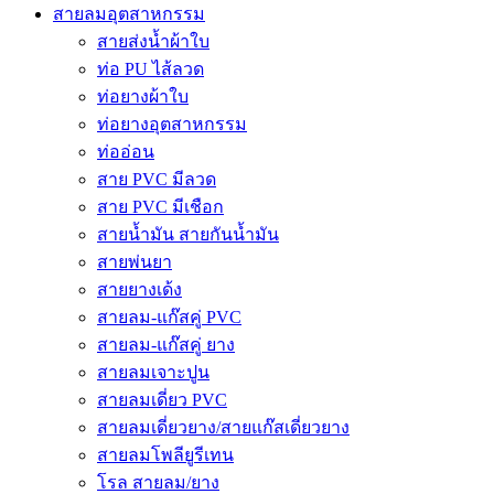
สายลมอุตสาหกรรม
สายส่งน้ำผ้าใบ
ท่อ PU ไส้ลวด
ท่อยางผ้าใบ
ท่อยางอุตสาหกรรม
ท่ออ่อน
สาย PVC มีลวด
สาย PVC มีเชือก
สายน้ำมัน สายกันน้ำมัน
สายพ่นยา
สายยางเด้ง
สายลม-แก๊สคู่ PVC
สายลม-แก๊สคู่ ยาง
สายลมเจาะปูน
สายลมเดี่ยว PVC
สายลมเดี่ยวยาง/สายแก๊สเดี่ยวยาง
สายลมโพลียูรีเทน
โรล สายลม/ยาง