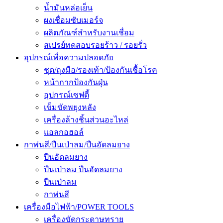
น้ำมันหล่อเย็น
ผงเชื่อมซับเมอร์จ
ผลิตภัณฑ์สำหรับงานเชื่อม
สเปรย์ทดสอบรอยร้าว / รอยรั่ว
อุปกรณ์เพื่อความปลอดภัย
ชุด/ถุงมือ/รองเท้า/ป้องกันเชื้อโรค
หน้ากากป้องกันฝุ่น
อุปกรณ์เซฟตี้
เข็มขัดพยุงหลัง
เครื่องล้างชิ้นส่วนอะไหล่
แอลกอฮอล์
กาพ่นสี/ปืนเป่าลม/ปืนอัดลมยาง
ปืนอัดลมยาง
ปืนเป่าลม ปืนอัดลมยาง
ปืนเป่าลม
กาพ่นสี
เครื่องมือไฟฟ้า/POWER TOOLS
เครื่องขัดกระดาษทราย