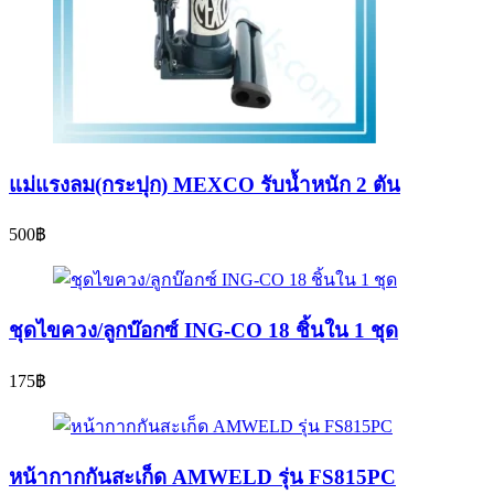
แม่แรงลม(กระปุก) MEXCO รับน้ำหนัก 2 ตัน
500
฿
ชุดไขควง/ลูกบ๊อกซ์ ING-CO 18 ชิ้นใน 1 ชุด
175
฿
หน้ากากกันสะเก็ด AMWELD รุ่น FS815PC