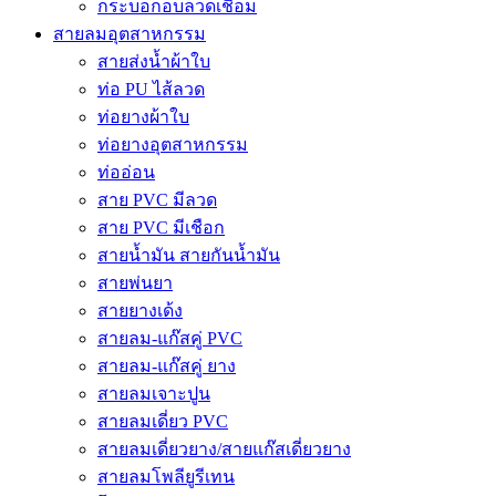
กระบอกอบลวดเชื่อม
สายลมอุตสาหกรรม
สายส่งน้ำผ้าใบ
ท่อ PU ไส้ลวด
ท่อยางผ้าใบ
ท่อยางอุตสาหกรรม
ท่ออ่อน
สาย PVC มีลวด
สาย PVC มีเชือก
สายน้ำมัน สายกันน้ำมัน
สายพ่นยา
สายยางเด้ง
สายลม-แก๊สคู่ PVC
สายลม-แก๊สคู่ ยาง
สายลมเจาะปูน
สายลมเดี่ยว PVC
สายลมเดี่ยวยาง/สายแก๊สเดี่ยวยาง
สายลมโพลียูรีเทน