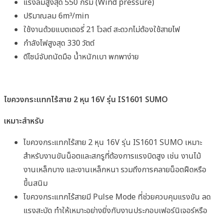
แรงลมสูงสุด 550 กรัม (Wind pressure)
ปริมาณลม 6m³/min
ใช้งานด้วยแบตเตอรี่ 21 โวลต์ สะดวกไม่ต้องใช้สายไฟ
กำลังไฟสูงสุด 330 วัตต์
ดีไซน์จับถนัดมือ น้ำหนักเบา พกพาง่าย
ไขควงกระแทกไร้สาย
2
หุน
16V
รุ่น
IS1601 SUMO
เหมาะสำหรับ
ไขควงกระแทกไร้สาย 2 หุน 16V รุ่น IS1601 SUMO เหมาะ
สำหรับงานขันน็อตและสกรูที่ต้องการแรงบิดสูง เช่น งานไม้
งานเหล็กบาง และงานเหล็กหนา รวมถึงการคลายน็อตฝืดหรือ
ขึ้นสนิม
ไขควงกระแทกไร้สายมี Pulse Mode ที่ช่วยควบคุมแรงขัน ลด
แรงสะบัด ทำให้เหมาะอย่างยิ่งกับงานประกอบเฟอร์นิเจอร์หรือ