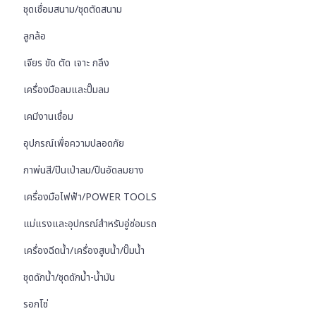
ชุดเชื่อมสนาม/ชุดตัดสนาม
ลูกล้อ
เจียร ขัด ตัด เจาะ กลึง
เครื่องมือลมและปั๊มลม
เคมีงานเชื่อม
อุปกรณ์เพื่อความปลอดภัย
กาพ่นสี/ปืนเป่าลม/ปืนอัดลมยาง
เครื่องมือไฟฟ้า/POWER TOOLS
แม่แรงและอุปกรณ์สำหรับอู่ซ่อมรถ
เครื่องฉีดน้ำ/เครื่องสูบน้ำ/ปั๊มน้ำ
ชุดดักน้ำ/ชุดดักน้ำ-น้ำมัน
รอกโซ่