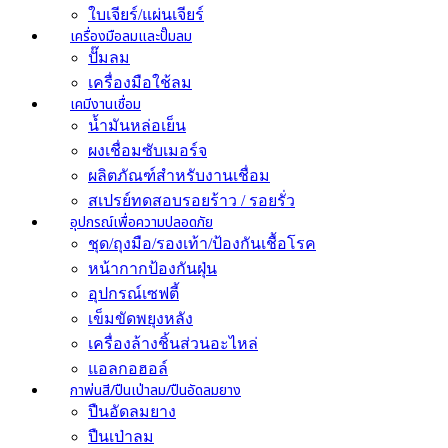
ใบเจียร์/แผ่นเจียร์
เครื่องมือลมและปั๊มลม
ปั๊มลม
เครื่องมือใช้ลม
เคมีงานเชื่อม
น้ำมันหล่อเย็น
ผงเชื่อมซับเมอร์จ
ผลิตภัณฑ์สำหรับงานเชื่อม
สเปรย์ทดสอบรอยร้าว / รอยรั่ว
อุปกรณ์เพื่อความปลอดภัย
ชุด/ถุงมือ/รองเท้า/ป้องกันเชื้อโรค
หน้ากากป้องกันฝุ่น
อุปกรณ์เซฟตี้
เข็มขัดพยุงหลัง
เครื่องล้างชิ้นส่วนอะไหล่
แอลกอฮอล์
กาพ่นสี/ปืนเป่าลม/ปืนอัดลมยาง
ปืนอัดลมยาง
ปืนเป่าลม