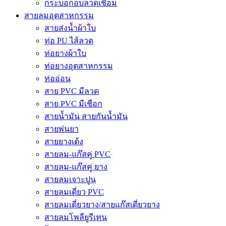
กระบอกอบลวดเชื่อม
สายลมอุตสาหกรรม
สายส่งน้ำผ้าใบ
ท่อ PU ไส้ลวด
ท่อยางผ้าใบ
ท่อยางอุตสาหกรรม
ท่ออ่อน
สาย PVC มีลวด
สาย PVC มีเชือก
สายน้ำมัน สายกันน้ำมัน
สายพ่นยา
สายยางเด้ง
สายลม-แก๊สคู่ PVC
สายลม-แก๊สคู่ ยาง
สายลมเจาะปูน
สายลมเดี่ยว PVC
สายลมเดี่ยวยาง/สายแก๊สเดี่ยวยาง
สายลมโพลียูรีเทน