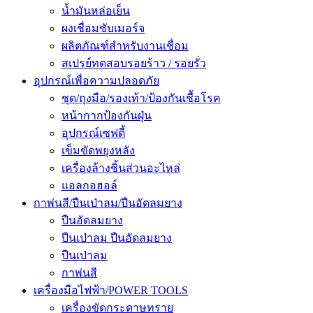
น้ำมันหล่อเย็น
ผงเชื่อมซับเมอร์จ
ผลิตภัณฑ์สำหรับงานเชื่อม
สเปรย์ทดสอบรอยร้าว / รอยรั่ว
อุปกรณ์เพื่อความปลอดภัย
ชุด/ถุงมือ/รองเท้า/ป้องกันเชื้อโรค
หน้ากากป้องกันฝุ่น
อุปกรณ์เซฟตี้
เข็มขัดพยุงหลัง
เครื่องล้างชิ้นส่วนอะไหล่
แอลกอฮอล์
กาพ่นสี/ปืนเป่าลม/ปืนอัดลมยาง
ปืนอัดลมยาง
ปืนเป่าลม ปืนอัดลมยาง
ปืนเป่าลม
กาพ่นสี
เครื่องมือไฟฟ้า/POWER TOOLS
เครื่องขัดกระดาษทราย