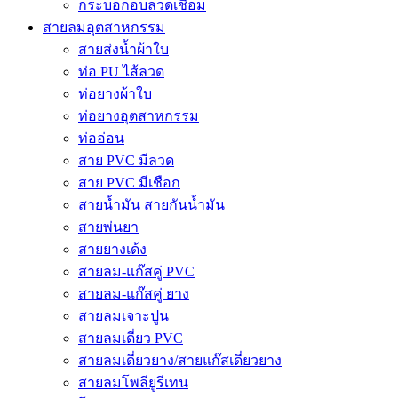
กระบอกอบลวดเชื่อม
สายลมอุตสาหกรรม
สายส่งน้ำผ้าใบ
ท่อ PU ไส้ลวด
ท่อยางผ้าใบ
ท่อยางอุตสาหกรรม
ท่ออ่อน
สาย PVC มีลวด
สาย PVC มีเชือก
สายน้ำมัน สายกันน้ำมัน
สายพ่นยา
สายยางเด้ง
สายลม-แก๊สคู่ PVC
สายลม-แก๊สคู่ ยาง
สายลมเจาะปูน
สายลมเดี่ยว PVC
สายลมเดี่ยวยาง/สายแก๊สเดี่ยวยาง
สายลมโพลียูรีเทน