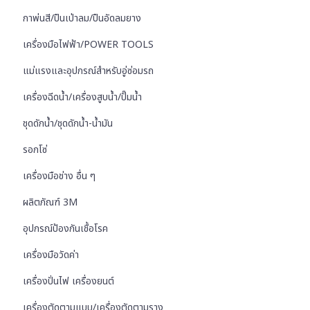
กาพ่นสี/ปืนเป่าลม/ปืนอัดลมยาง
เครื่องมือไฟฟ้า/POWER TOOLS
แม่แรงและอุปกรณ์สำหรับอู่ซ่อมรถ
เครื่องฉีดน้ำ/เครื่องสูบน้ำ/ปั๊มน้ำ
ชุดดักน้ำ/ชุดดักน้ำ-น้ำมัน
รอกโซ่
เครื่องมือช่าง อื่น ๆ
ผลิตภัณฑ์ 3M
อุปกรณ์ป้องกันเชื้อโรค
เครื่องมือวัดค่า
เครื่องปั่นไฟ เครื่องยนต์
เครื่องตัดตามแบบ/เครื่องตัดตามราง