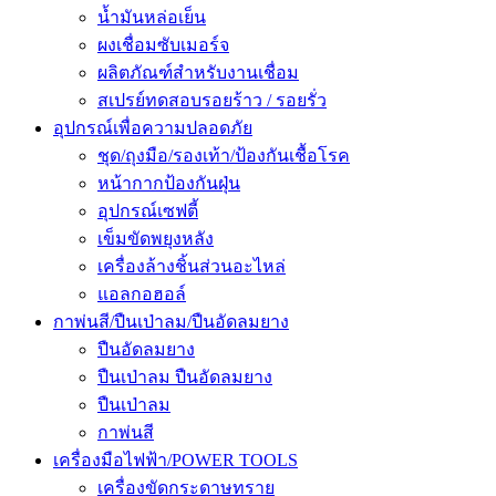
น้ำมันหล่อเย็น
ผงเชื่อมซับเมอร์จ
ผลิตภัณฑ์สำหรับงานเชื่อม
สเปรย์ทดสอบรอยร้าว / รอยรั่ว
อุปกรณ์เพื่อความปลอดภัย
ชุด/ถุงมือ/รองเท้า/ป้องกันเชื้อโรค
หน้ากากป้องกันฝุ่น
อุปกรณ์เซฟตี้
เข็มขัดพยุงหลัง
เครื่องล้างชิ้นส่วนอะไหล่
แอลกอฮอล์
กาพ่นสี/ปืนเป่าลม/ปืนอัดลมยาง
ปืนอัดลมยาง
ปืนเป่าลม ปืนอัดลมยาง
ปืนเป่าลม
กาพ่นสี
เครื่องมือไฟฟ้า/POWER TOOLS
เครื่องขัดกระดาษทราย