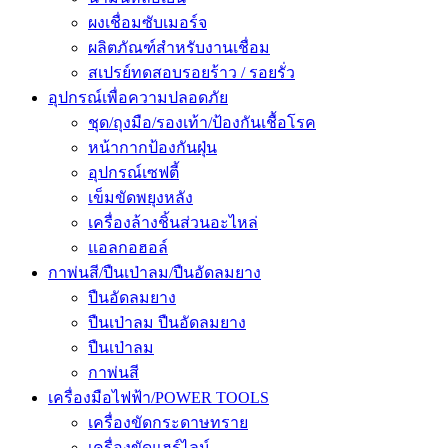
ผงเชื่อมซับเมอร์จ
ผลิตภัณฑ์สำหรับงานเชื่อม
สเปรย์ทดสอบรอยร้าว / รอยรั่ว
อุปกรณ์เพื่อความปลอดภัย
ชุด/ถุงมือ/รองเท้า/ป้องกันเชื้อโรค
หน้ากากป้องกันฝุ่น
อุปกรณ์เซฟตี้
เข็มขัดพยุงหลัง
เครื่องล้างชิ้นส่วนอะไหล่
แอลกอฮอล์
กาพ่นสี/ปืนเป่าลม/ปืนอัดลมยาง
ปืนอัดลมยาง
ปืนเป่าลม ปืนอัดลมยาง
ปืนเป่าลม
กาพ่นสี
เครื่องมือไฟฟ้า/POWER TOOLS
เครื่องขัดกระดาษทราย
เครื่องขัดแฮร์ไลน์