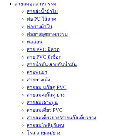
สายลมอุตสาหกรรม
สายส่งน้ำผ้าใบ
ท่อ PU ไส้ลวด
ท่อยางผ้าใบ
ท่อยางอุตสาหกรรม
ท่ออ่อน
สาย PVC มีลวด
สาย PVC มีเชือก
สายน้ำมัน สายกันน้ำมัน
สายพ่นยา
สายยางเด้ง
สายลม-แก๊สคู่ PVC
สายลม-แก๊สคู่ ยาง
สายลมเจาะปูน
สายลมเดี่ยว PVC
สายลมเดี่ยวยาง/สายแก๊สเดี่ยวยาง
สายลมโพลียูรีเทน
โรล สายลม/ยาง