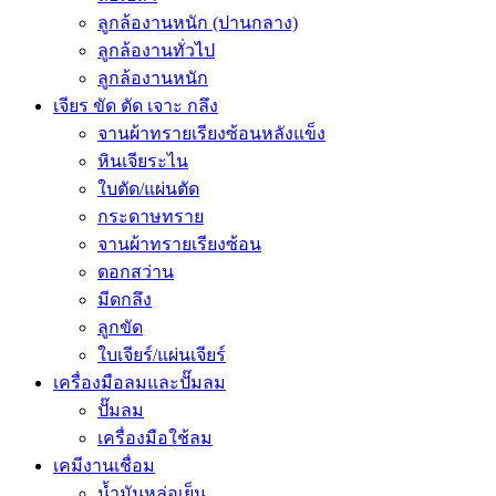
ลูกล้องานหนัก (ปานกลาง)
ลูกล้องานทั่วไป
ลูกล้องานหนัก
เจียร ขัด ตัด เจาะ กลึง
จานผ้าทรายเรียงซ้อนหลังแข็ง
หินเจียระไน
ใบตัด/แผ่นตัด
กระดาษทราย
จานผ้าทรายเรียงซ้อน
ดอกสว่าน
มีดกลึง
ลูกขัด
ใบเจียร์/แผ่นเจียร์
เครื่องมือลมและปั๊มลม
ปั๊มลม
เครื่องมือใช้ลม
เคมีงานเชื่อม
น้ำมันหล่อเย็น