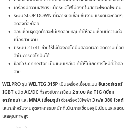
เครื่องมีความเสถียร แม้กระแสไฟไม่คงที่ในสภาวะไฟตกไฟเกิน
ระบบ SLOP DOWN ที่เวลาหยุดเชื่อมชิ้นงาน แรงดันจะค่อยๆ
ลดลงที่ละน้อย
ลอยเชื่อมจุดสุดท้ายจะไม่เกิดลอยหลุมทำให้ลอบเชื่อมมีความต่อ
เนื่องสวยงาม
มีระบบ 2T/4T ช่วยให้ไม่ต้องกดไกปืนตลอดเวลา ลดความเมื่อย
ล้าในการกดไกปืนได้
ข้อต่อ Connector เป็นแบบเกลียว ทำให้ไม่เกิดการไหม้ที่ขั้วต่อ
สาย
WELPRO
รุ่น
WELTIG 315P
เป็นเครื่องเชื่อมระบบ
อินเวอร์เตอร์
IGBT
ชนิด
AC/DC
ที่รองรับการเชื่อม
2 ระบบ
คือ
TIG (เชื่อม
อาร์กอน)
และ
MMA (เชื่อมธูป)
ตัวเครื่องใช้ไฟฟ้า
3 เฟส 380 โวลต์
เหมาะสำหรับงานอุตสาหกรรมหนักที่เน้นการเชื่อมอลูมิเนียมและสแตน
เลสคุณภาพสูง