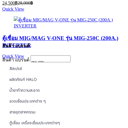
Current
Original
24,500
฿
28,000
฿
price
price
Quick View
is:
was:
24,500฿.
28,000฿.
ตู้เชื่อม MIG/MAG V-ONE รุ่น MIG-250C (200A.)
INVERTER
สินค้า แบรนด์
Quick View
สินค้า แบรนด์
สีสเปรย์
ผลิตภัณฑ์ HALO
น้ำยาทำความสะอาด
ลวดเชื่อมประเภทต่าง ๆ
สายอุตสาหกรรม
ตู้เชื่อม เครื่องเชื่อมประเภทต่างๆ