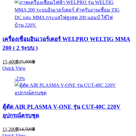
เครื่องเชื่อมอินเวอร์เตอร์ WELPRO WELTIG MMA
200 ( 2 ระบบ )
Current
Original
15,400
฿
25,000
฿
price
price
Quick View
is:
was:
15,400฿.
25,000฿.
-23%
ตู้ตัด AIR PLASMA V-ONE รุ่น CUT-40C 220V
อุปกรณ์ครบชุด
Current
Original
11,200
฿
14,500
฿
price
price
Quick View