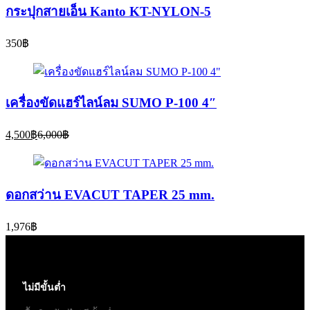
กระปุกสายเอ็น Kanto KT-NYLON-5
350
฿
เครื่องขัดแฮร์ไลน์ลม SUMO P-100 4″
Current
Original
4,500
฿
6,000
฿
price
price
is:
was:
4,500฿.
6,000฿.
ดอกสว่าน EVACUT TAPER 25 mm.
1,976
฿
ไม่มีขั้นต่ำ