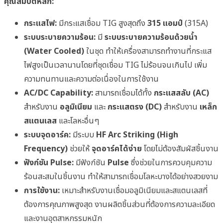
คุณสมบัติหลัก:
กระแสไฟ:
มีกระแสเชื่อม TIG สูงสุดถึง
315 แอมป์
(315A)
ระบบระบายความร้อน:
มี
ระบบระบายความร้อนด้วยน้ำ
(Water Cooled)
ในชุด ทำให้เครื่องสามารถทำงานที่กระแส
ไฟสูงเป็นเวลานานโดยที่ชุดเชื่อม TIG ไม่ร้อนจนเกินไป เพิ่ม
ความทนทานและความต่อเนื่องในการใช้งาน
AC/DC Capability:
สามารถเชื่อมได้ทั้ง
กระแสสลับ (AC)
สำหรับงาน
อลูมิเนียม
และ
กระแสตรง (DC)
สำหรับงาน
เหล็ก
สแตนเลส
และโลหะอื่นๆ
ระบบจุดอาร์ค:
มีระบบ
HF Arc Striking (High
Frequency)
ช่วยให้
จุดอาร์คได้ง่าย
โดยไม่ต้องสัมผัสชิ้นงาน
ฟังก์ชัน Pulse:
มีฟังก์ชัน
Pulse
ซึ่งช่วยในการควบคุมความ
ร้อนสะสมในชิ้นงาน ทำให้สามารถเชื่อมโลหะบางได้อย่างสวยงาม
การใช้งาน:
เหมาะสำหรับงานเชื่อมอลูมิเนียมและสแตนเลสที่
ต้องการคุณภาพสูงสุด งานผลิตชิ้นส่วนที่ต้องการความละเอียด
และงานอุตสาหกรรมหนัก