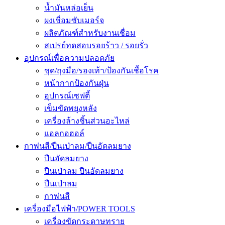
น้ำมันหล่อเย็น
ผงเชื่อมซับเมอร์จ
ผลิตภัณฑ์สำหรับงานเชื่อม
สเปรย์ทดสอบรอยร้าว / รอยรั่ว
อุปกรณ์เพื่อความปลอดภัย
ชุด/ถุงมือ/รองเท้า/ป้องกันเชื้อโรค
หน้ากากป้องกันฝุ่น
อุปกรณ์เซฟตี้
เข็มขัดพยุงหลัง
เครื่องล้างชิ้นส่วนอะไหล่
แอลกอฮอล์
กาพ่นสี/ปืนเป่าลม/ปืนอัดลมยาง
ปืนอัดลมยาง
ปืนเป่าลม ปืนอัดลมยาง
ปืนเป่าลม
กาพ่นสี
เครื่องมือไฟฟ้า/POWER TOOLS
เครื่องขัดกระดาษทราย