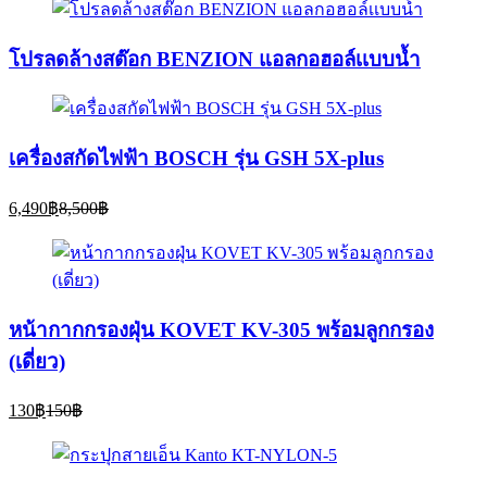
โปรลดล้างสต๊อก BENZION แอลกอฮอล์เเบบน้ำ
เครื่องสกัดไฟฟ้า BOSCH รุ่น GSH 5X-plus
Current
Original
6,490
฿
8,500
฿
price
price
is:
was:
6,490฿.
8,500฿.
หน้ากากกรองฝุ่น KOVET KV-305 พร้อมลูกกรอง
(เดี่ยว)
Current
Original
130
฿
150
฿
price
price
is:
was:
130฿.
150฿.