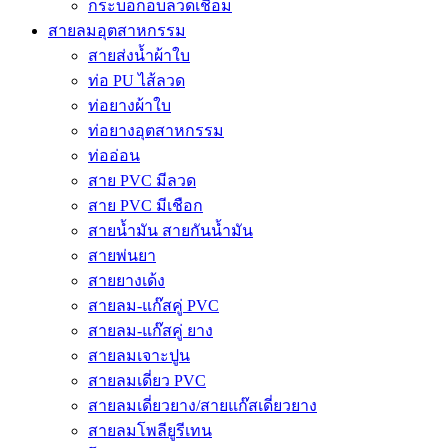
กระบอกอบลวดเชื่อม
สายลมอุตสาหกรรม
สายส่งน้ำผ้าใบ
ท่อ PU ไส้ลวด
ท่อยางผ้าใบ
ท่อยางอุตสาหกรรม
ท่ออ่อน
สาย PVC มีลวด
สาย PVC มีเชือก
สายน้ำมัน สายกันน้ำมัน
สายพ่นยา
สายยางเด้ง
สายลม-แก๊สคู่ PVC
สายลม-แก๊สคู่ ยาง
สายลมเจาะปูน
สายลมเดี่ยว PVC
สายลมเดี่ยวยาง/สายแก๊สเดี่ยวยาง
สายลมโพลียูรีเทน