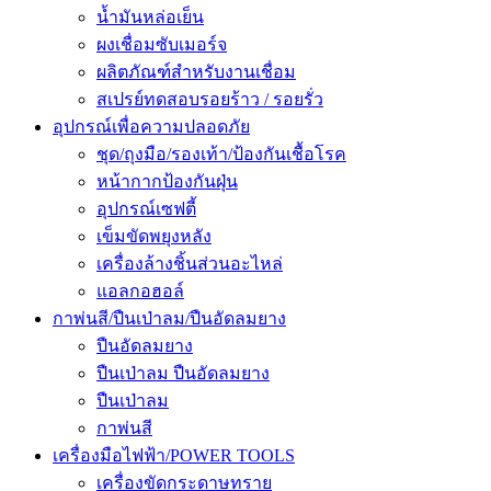
น้ำมันหล่อเย็น
ผงเชื่อมซับเมอร์จ
ผลิตภัณฑ์สำหรับงานเชื่อม
สเปรย์ทดสอบรอยร้าว / รอยรั่ว
อุปกรณ์เพื่อความปลอดภัย
ชุด/ถุงมือ/รองเท้า/ป้องกันเชื้อโรค
หน้ากากป้องกันฝุ่น
อุปกรณ์เซฟตี้
เข็มขัดพยุงหลัง
เครื่องล้างชิ้นส่วนอะไหล่
แอลกอฮอล์
กาพ่นสี/ปืนเป่าลม/ปืนอัดลมยาง
ปืนอัดลมยาง
ปืนเป่าลม ปืนอัดลมยาง
ปืนเป่าลม
กาพ่นสี
เครื่องมือไฟฟ้า/POWER TOOLS
เครื่องขัดกระดาษทราย