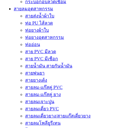
กระบอกอบลวดเชื่อม
สายลมอุตสาหกรรม
สายส่งน้ำผ้าใบ
ท่อ PU ไส้ลวด
ท่อยางผ้าใบ
ท่อยางอุตสาหกรรม
ท่ออ่อน
สาย PVC มีลวด
สาย PVC มีเชือก
สายน้ำมัน สายกันน้ำมัน
สายพ่นยา
สายยางเด้ง
สายลม-แก๊สคู่ PVC
สายลม-แก๊สคู่ ยาง
สายลมเจาะปูน
สายลมเดี่ยว PVC
สายลมเดี่ยวยาง/สายแก๊สเดี่ยวยาง
สายลมโพลียูรีเทน