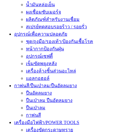
น้ำมันหล่อเย็น
ผงเชื่อมซับเมอร์จ
ผลิตภัณฑ์สำหรับงานเชื่อม
สเปรย์ทดสอบรอยร้าว / รอยรั่ว
อุปกรณ์เพื่อความปลอดภัย
ชุด/ถุงมือ/รองเท้า/ป้องกันเชื้อโรค
หน้ากากป้องกันฝุ่น
อุปกรณ์เซฟตี้
เข็มขัดพยุงหลัง
เครื่องล้างชิ้นส่วนอะไหล่
แอลกอฮอล์
กาพ่นสี/ปืนเป่าลม/ปืนอัดลมยาง
ปืนอัดลมยาง
ปืนเป่าลม ปืนอัดลมยาง
ปืนเป่าลม
กาพ่นสี
เครื่องมือไฟฟ้า/POWER TOOLS
เครื่องขัดกระดาษทราย