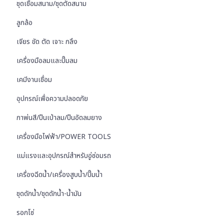
ชุดเชื่อมสนาม/ชุดตัดสนาม
ลูกล้อ
เจียร ขัด ตัด เจาะ กลึง
เครื่องมือลมและปั๊มลม
เคมีงานเชื่อม
อุปกรณ์เพื่อความปลอดภัย
กาพ่นสี/ปืนเป่าลม/ปืนอัดลมยาง
เครื่องมือไฟฟ้า/POWER TOOLS
แม่แรงและอุปกรณ์สำหรับอู่ซ่อมรถ
เครื่องฉีดน้ำ/เครื่องสูบน้ำ/ปั๊มน้ำ
ชุดดักน้ำ/ชุดดักน้ำ-น้ำมัน
รอกโซ่