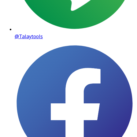
@Talaytools