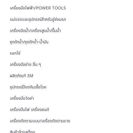
เครื่องมือไฟฟ้า/POWER TOOLS
แม่แรงและอุปกรณ์สำหรับอู่ซ่อมรถ
เครื่องฉีดน้ำ/เครื่องสูบน้ำ/ปั๊มน้ำ
ชุดดักน้ำ/ชุดดักน้ำ-น้ำมัน
รอกโซ่
เครื่องมือช่าง อื่น ๆ
ผลิตภัณฑ์ 3M
อุปกรณ์ป้องกันเชื้อโรค
เครื่องมือวัดค่า
เครื่องปั่นไฟ เครื่องยนต์
เครื่องตัดตามแบบ/เครื่องตัดตามราง
สินค้าล้างสต๊อก