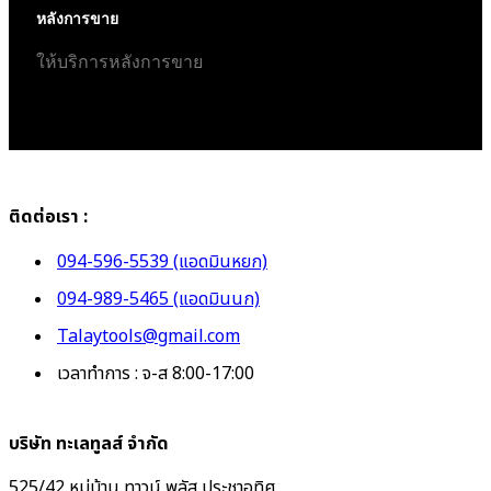
หลังการขาย
ให้บริการหลังการขาย
ติดต่อเรา :
094-596-5539 (แอดมินหยก)
094-989-5465 (แอดมินนก)
Talaytools@gmail.com
เวลาทำการ : จ-ส 8:00-17:00
บริษัท ทะเลทูลส์ จำกัด
525/42 หมู่บ้าน ทาวน์ พลัส ประชาอุทิศ