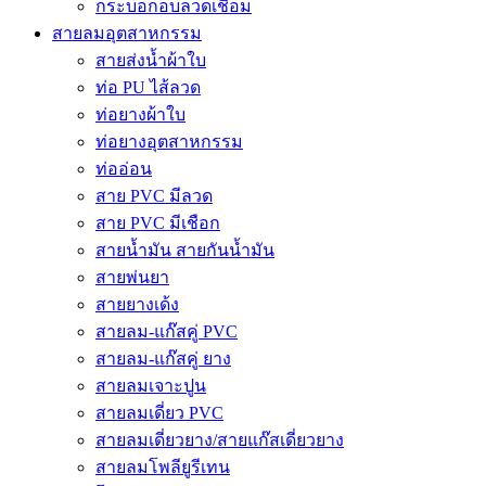
กระบอกอบลวดเชื่อม
สายลมอุตสาหกรรม
สายส่งน้ำผ้าใบ
ท่อ PU ไส้ลวด
ท่อยางผ้าใบ
ท่อยางอุตสาหกรรม
ท่ออ่อน
สาย PVC มีลวด
สาย PVC มีเชือก
สายน้ำมัน สายกันน้ำมัน
สายพ่นยา
สายยางเด้ง
สายลม-แก๊สคู่ PVC
สายลม-แก๊สคู่ ยาง
สายลมเจาะปูน
สายลมเดี่ยว PVC
สายลมเดี่ยวยาง/สายแก๊สเดี่ยวยาง
สายลมโพลียูรีเทน