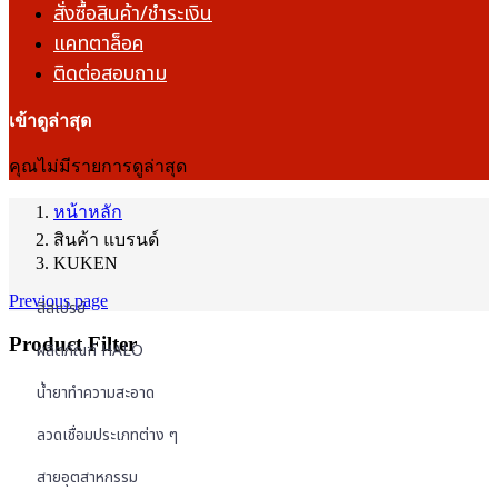
สั่งซื้อสินค้า/ชำระเงิน
แคทตาล็อค
ติดต่อสอบถาม
เข้าดูล่าสุด
คุณไม่มีรายการดูล่าสุด
หน้าหลัก
สินค้า แบรนด์
KUKEN
Previous page
สีสเปรย์
Product Filter
ผลิตภัณฑ์ HALO
น้ำยาทำความสะอาด
ลวดเชื่อมประเภทต่าง ๆ
สายอุตสาหกรรม