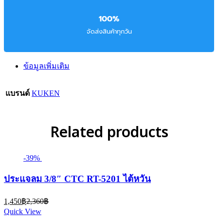
100%
จัดส่งสินค้าทุกวัน
ข้อมูลเพิ่มเติม
แบรนด์
KUKEN
Related products
-39%
ประแจลม 3/8″ CTC RT-5201 ไต้หวัน
Current
Original
1,450
฿
2,360
฿
price
price
Quick View
is:
was: