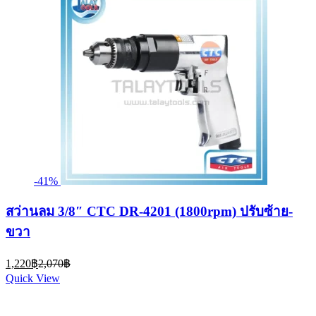
-41%
สว่านลม 3/8″ CTC DR-4201 (1800rpm) ปรับซ้าย-
ขวา
Current
Original
1,220
฿
2,070
฿
price
price
Quick View
is:
was:
1,220฿.
2,070฿.