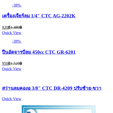
1,450฿.
2,360฿.
-38%
เครื่องเจียร์ลม 1/4″ CTC AG-2202K
Current
Original
920
฿
1,480
฿
price
price
Quick View
is:
was:
920฿.
1,480฿.
-38%
ปืนอัดจารบีลม 450cc CTC GR-6201
Current
Original
950
฿
1,520
฿
price
price
Quick View
is:
was:
950฿.
1,520฿.
สว่านลมคองอ 3/8″ CTC DR-4209 ปรับซ้าย-ขวา
Quick View