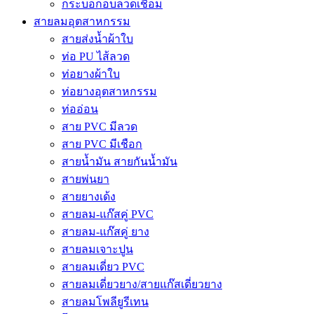
กระบอกอบลวดเชื่อม
สายลมอุตสาหกรรม
สายส่งน้ำผ้าใบ
ท่อ PU ไส้ลวด
ท่อยางผ้าใบ
ท่อยางอุตสาหกรรม
ท่ออ่อน
สาย PVC มีลวด
สาย PVC มีเชือก
สายน้ำมัน สายกันน้ำมัน
สายพ่นยา
สายยางเด้ง
สายลม-แก๊สคู่ PVC
สายลม-แก๊สคู่ ยาง
สายลมเจาะปูน
สายลมเดี่ยว PVC
สายลมเดี่ยวยาง/สายแก๊สเดี่ยวยาง
สายลมโพลียูรีเทน