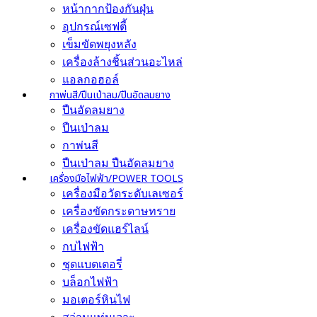
หน้ากากป้องกันฝุ่น
อุปกรณ์เซฟตี้
เข็มขัดพยุงหลัง
เครื่องล้างชิ้นส่วนอะไหล่
แอลกอฮอล์
กาพ่นสี/ปืนเป่าลม/ปืนอัดลมยาง
ปืนอัดลมยาง
ปืนเป่าลม
กาพ่นสี
ปืนเป่าลม ปืนอัดลมยาง
เครื่องมือไฟฟ้า/POWER TOOLS
เครื่องมือวัดระดับเลเซอร์
เครื่องขัดกระดาษทราย
เครื่องขัดแฮร์ไลน์
กบไฟฟ้า
ชุดแบตเตอรี่
บล็อกไฟฟ้า
มอเตอร์หินไฟ