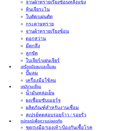
จานผ้าทรายเรียงซ้อนหลังแข็ง
หินเจียระไน
ใบตัด/แผ่นตัด
กระดาษทราย
จานผ้าทรายเรียงซ้อน
ดอกสว่าน
มีดกลึง
ลูกขัด
ใบเจียร์/แผ่นเจียร์
เครื่องมือลมและปั๊มลม
ปั๊มลม
เครื่องมือใช้ลม
เคมีงานเชื่อม
น้ำมันหล่อเย็น
ผงเชื่อมซับเมอร์จ
ผลิตภัณฑ์สำหรับงานเชื่อม
สเปรย์ทดสอบรอยร้าว / รอยรั่ว
อุปกรณ์เพื่อความปลอดภัย
ชุด/ถุงมือ/รองเท้า/ป้องกันเชื้อโรค