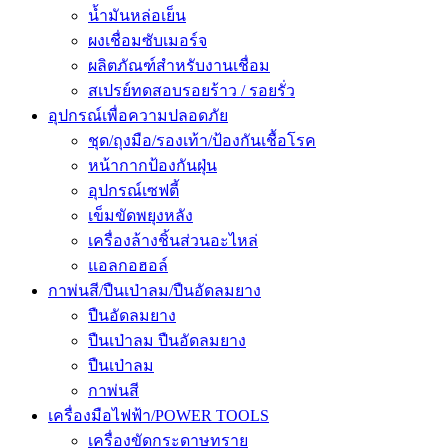
น้ำมันหล่อเย็น
ผงเชื่อมซับเมอร์จ
ผลิตภัณฑ์สำหรับงานเชื่อม
สเปรย์ทดสอบรอยร้าว / รอยรั่ว
อุปกรณ์เพื่อความปลอดภัย
ชุด/ถุงมือ/รองเท้า/ป้องกันเชื้อโรค
หน้ากากป้องกันฝุ่น
อุปกรณ์เซฟตี้
เข็มขัดพยุงหลัง
เครื่องล้างชิ้นส่วนอะไหล่
แอลกอฮอล์
กาพ่นสี/ปืนเป่าลม/ปืนอัดลมยาง
ปืนอัดลมยาง
ปืนเป่าลม ปืนอัดลมยาง
ปืนเป่าลม
กาพ่นสี
เครื่องมือไฟฟ้า/POWER TOOLS
เครื่องขัดกระดาษทราย