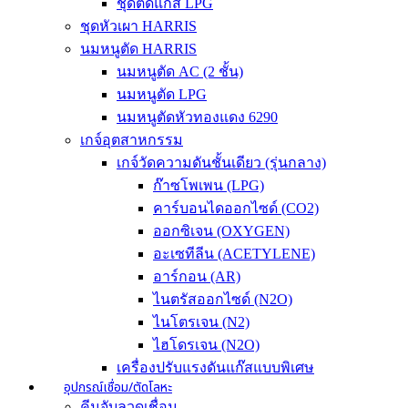
ชุดตัดแก๊ส LPG
ชุดหัวเผา HARRIS
นมหนูตัด HARRIS
นมหนูตัด AC (2 ชั้น)
นมหนูตัด LPG
นมหนูตัดหัวทองแดง 6290
เกจ์อุตสาหกรรม
เกจ์วัดความดันชั้นเดียว (รุ่นกลาง)
ก๊าซโพเพน (LPG)
คาร์บอนไดออกไซด์ (CO2)
ออกซิเจน (OXYGEN)
อะเซทีลีน (ACETYLENE)
อาร์กอน (AR)
ไนตรัสออกไซด์ (N2O)
ไนโตรเจน (N2)
ไฮโดรเจน (N2O)
เครื่องปรับแรงดันแก๊สแบบพิเศษ
อุปกรณ์เชื่อม/ตัดโลหะ
คีมจับลวดเชื่อม