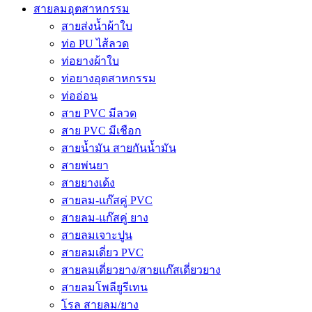
สายลมอุตสาหกรรม
สายส่งน้ำผ้าใบ
ท่อ PU ไส้ลวด
ท่อยางผ้าใบ
ท่อยางอุตสาหกรรม
ท่ออ่อน
สาย PVC มีลวด
สาย PVC มีเชือก
สายน้ำมัน สายกันน้ำมัน
สายพ่นยา
สายยางเด้ง
สายลม-แก๊สคู่ PVC
สายลม-แก๊สคู่ ยาง
สายลมเจาะปูน
สายลมเดี่ยว PVC
สายลมเดี่ยวยาง/สายแก๊สเดี่ยวยาง
สายลมโพลียูรีเทน
โรล สายลม/ยาง