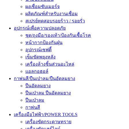
ผงเชื่อมซับเมอร์จ
ผลิตภัณฑ์สำหรับงานเชื่อม
สเปรย์ทดสอบรอยร้าว / รอยรั่ว
อุปกรณ์เพื่อความปลอดภัย
ชุด/ถุงมือ/รองเท้า/ป้องกันเชื้อโรค
หน้ากากป้องกันฝุ่น
อุปกรณ์เซฟตี้
เข็มขัดพยุงหลัง
เครื่องล้างชิ้นส่วนอะไหล่
แอลกอฮอล์
กาพ่นสี/ปืนเป่าลม/ปืนอัดลมยาง
ปืนอัดลมยาง
ปืนเป่าลม ปืนอัดลมยาง
ปืนเป่าลม
กาพ่นสี
เครื่องมือไฟฟ้า/POWER TOOLS
เครื่องขัดกระดาษทราย
เครื่องขัดแฮร์ไลน์