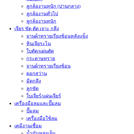
ลูกล้องานหนัก (ปานกลาง)
ลูกล้องานทั่วไป
ลูกล้องานหนัก
เจียร ขัด ตัด เจาะ กลึง
จานผ้าทรายเรียงซ้อนหลังแข็ง
หินเจียระไน
ใบตัด/แผ่นตัด
กระดาษทราย
จานผ้าทรายเรียงซ้อน
ดอกสว่าน
มีดกลึง
ลูกขัด
ใบเจียร์/แผ่นเจียร์
เครื่องมือลมและปั๊มลม
ปั๊มลม
เครื่องมือใช้ลม
เคมีงานเชื่อม
น้ำมันหล่อเย็น