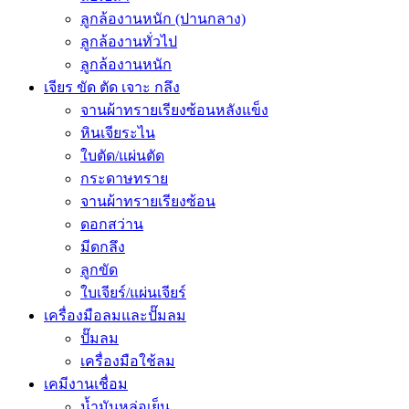
ลูกล้องานหนัก (ปานกลาง)
ลูกล้องานทั่วไป
ลูกล้องานหนัก
เจียร ขัด ตัด เจาะ กลึง
จานผ้าทรายเรียงซ้อนหลังแข็ง
หินเจียระไน
ใบตัด/แผ่นตัด
กระดาษทราย
จานผ้าทรายเรียงซ้อน
ดอกสว่าน
มีดกลึง
ลูกขัด
ใบเจียร์/แผ่นเจียร์
เครื่องมือลมและปั๊มลม
ปั๊มลม
เครื่องมือใช้ลม
เคมีงานเชื่อม
น้ำมันหล่อเย็น