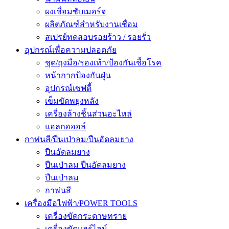
ผงเชื่อมซับเมอร์จ
ผลิตภัณฑ์สำหรับงานเชื่อม
สเปรย์ทดสอบรอยร้าว / รอยรั่ว
อุปกรณ์เพื่อความปลอดภัย
ชุด/ถุงมือ/รองเท้า/ป้องกันเชื้อโรค
หน้ากากป้องกันฝุ่น
อุปกรณ์เซฟตี้
เข็มขัดพยุงหลัง
เครื่องล้างชิ้นส่วนอะไหล่
แอลกอฮอล์
กาพ่นสี/ปืนเป่าลม/ปืนอัดลมยาง
ปืนอัดลมยาง
ปืนเป่าลม ปืนอัดลมยาง
ปืนเป่าลม
กาพ่นสี
เครื่องมือไฟฟ้า/POWER TOOLS
เครื่องขัดกระดาษทราย
เครื่องขัดแฮร์ไลน์