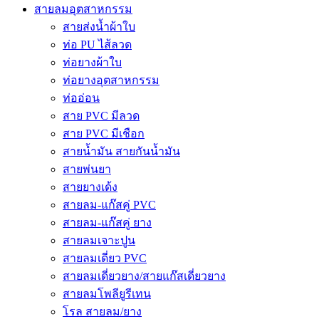
สายลมอุตสาหกรรม
สายส่งน้ำผ้าใบ
ท่อ PU ไส้ลวด
ท่อยางผ้าใบ
ท่อยางอุตสาหกรรม
ท่ออ่อน
สาย PVC มีลวด
สาย PVC มีเชือก
สายน้ำมัน สายกันน้ำมัน
สายพ่นยา
สายยางเด้ง
สายลม-แก๊สคู่ PVC
สายลม-แก๊สคู่ ยาง
สายลมเจาะปูน
สายลมเดี่ยว PVC
สายลมเดี่ยวยาง/สายแก๊สเดี่ยวยาง
สายลมโพลียูรีเทน
โรล สายลม/ยาง