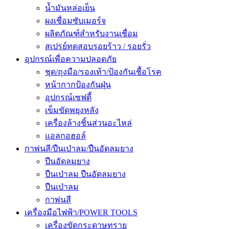
น้ำมันหล่อเย็น
ผงเชื่อมซับเมอร์จ
ผลิตภัณฑ์สำหรับงานเชื่อม
สเปรย์ทดสอบรอยร้าว / รอยรั่ว
อุปกรณ์เพื่อความปลอดภัย
ชุด/ถุงมือ/รองเท้า/ป้องกันเชื้อโรค
หน้ากากป้องกันฝุ่น
อุปกรณ์เซฟตี้
เข็มขัดพยุงหลัง
เครื่องล้างชิ้นส่วนอะไหล่
แอลกอฮอล์
กาพ่นสี/ปืนเป่าลม/ปืนอัดลมยาง
ปืนอัดลมยาง
ปืนเป่าลม ปืนอัดลมยาง
ปืนเป่าลม
กาพ่นสี
เครื่องมือไฟฟ้า/POWER TOOLS
เครื่องขัดกระดาษทราย