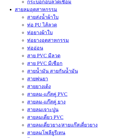
กระบอกอบลวดเชื่อม
สายลมอุตสาหกรรม
สายส่งน้ำผ้าใบ
ท่อ PU ไส้ลวด
ท่อยางผ้าใบ
ท่อยางอุตสาหกรรม
ท่ออ่อน
สาย PVC มีลวด
สาย PVC มีเชือก
สายน้ำมัน สายกันน้ำมัน
สายพ่นยา
สายยางเด้ง
สายลม-แก๊สคู่ PVC
สายลม-แก๊สคู่ ยาง
สายลมเจาะปูน
สายลมเดี่ยว PVC
สายลมเดี่ยวยาง/สายแก๊สเดี่ยวยาง
สายลมโพลียูรีเทน