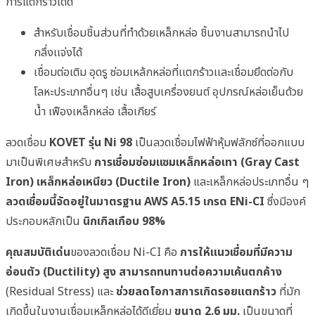
การแตกร้าวได้ดี
สำหรับเชื่อมชิ้นส่วนที่ทำด้วยเหล็กหล่อ ชิ้นงานสามารถนำไป
กลึ่งเเจ่งได้
เชื่อมต่อเติม อุดรู ซ่อมเหล้กหล่อที่เเตกร้าวเเละเชื่อมยึดต่อกับ
โลหะประเภทอื่นๆ เช่น เสื้อสูบเครื่องยนต์ อุปกรณ์หล่อเย็นด้วย
น้ำ เฟืองเหล็กหล่อ เสื้อเกียร์
ลวดเชื่อม
KOVET รุ่น Ni 98
เป็นลวดเชื่อมไฟฟ้าหุ้มฟลักซ์ที่ออกแบบ
มาเป็นพิเศษสำหรับ
การเชื่อมซ่อมแซมเหล็กหล่อเทา (Gray Cast
Iron)
เหล็กหล่อเหนียว (Ductile Iron)
และเหล็กหล่อประเภทอื่น ๆ
ลวดเชื่อมนี้จัดอยู่ในมาตรฐาน AWS A5.15 เกรด ENi-CI
ซึ่งมีองค์
ประกอบหลักเป็น
นิกเกิลเกือบ 98%
คุณสมบัติเด่น
ของลวดเชื่อม Ni-CI คือ
การให้แนวเชื่อมที่มีความ
อ่อนตัว (Ductility) สูง
สามารถทนทานต่อความเค้นตกค้าง
(Residual Stress) และ
ช่วยลดโอกาสการเกิดรอยแตกร้าว
ที่มัก
เกิดขึ้นในงานเชื่อมเหล็กหล่อได้ดีเยี่ยม
ขนาด 2.6 มม.
เป็นขนาดที่