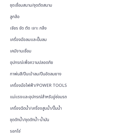
ชุดเชื่อมสนาม/ชุดตัดสนาม
ลูกล้อ
เจียร ขัด ตัด เจาะ กลึง
เครื่องมือลมและปั๊มลม
เคมีงานเชื่อม
อุปกรณ์เพื่อความปลอดภัย
กาพ่นสี/ปืนเป่าลม/ปืนอัดลมยาง
เครื่องมือไฟฟ้า/POWER TOOLS
แม่แรงและอุปกรณ์สำหรับอู่ซ่อมรถ
เครื่องฉีดน้ำ/เครื่องสูบน้ำ/ปั๊มน้ำ
ชุดดักน้ำ/ชุดดักน้ำ-น้ำมัน
รอกโซ่