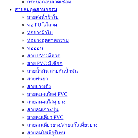
กระบอกอบลวดเชื่อม
สายลมอุตสาหกรรม
สายส่งน้ำผ้าใบ
ท่อ PU ไส้ลวด
ท่อยางผ้าใบ
ท่อยางอุตสาหกรรม
ท่ออ่อน
สาย PVC มีลวด
สาย PVC มีเชือก
สายน้ำมัน สายกันน้ำมัน
สายพ่นยา
สายยางเด้ง
สายลม-แก๊สคู่ PVC
สายลม-แก๊สคู่ ยาง
สายลมเจาะปูน
สายลมเดี่ยว PVC
สายลมเดี่ยวยาง/สายแก๊สเดี่ยวยาง
สายลมโพลียูรีเทน