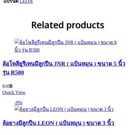
แบรนด์
LEON
Related products
ล้อโพลียูรีเทนมีลูกปืน JNR ( แป้นหมุน ) ขนาด 5 นิ้ว
รุ่น R500
610
฿
Quick View
-9%
ล้อยางมีลูกปืน LEON ( แป้นหมุน ) ขนาด 3 นิ้ว