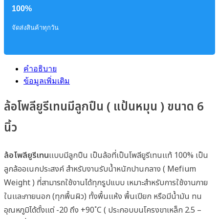
100%
จัดส่งสินค้าทุกวัน
คำอธิบาย
ข้อมูลเพิ่มเติม
ล้อโพลียูรีเทนมีลูกปืน ( แป้นหมุน ) ขนาด 6
นิ้ว
ล้อโพลียูรีเทน
เเบบมีลูกปืน เป็นล้อที่เป็นโพลียูรีเทนเเท้ 100% เป็น
ลูกล้ออเนกประสงค์ สำหรับงานรับน้ำหนักปานกลาง ( Mefium
Weight ) ที่สามารถใช้งานได้ทุกรูปแบบ เหมาะสำหรับการใช้งานภาย
ในเเละภายนอก (ทุกพื้นผิว) ทั้งพื้นเเห้ง พื้นเปียก หรือมีน้ำมัน ทน
อุณหภูมิได้ตั้งเเต่ -20 ถึง +90 ํC ( ประกอบบนโครงขาเหล็ก 2.5 –