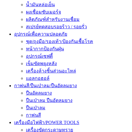
น้ำมันหล่อเย็น
ผงเชื่อมซับเมอร์จ
ผลิตภัณฑ์สำหรับงานเชื่อม
สเปรย์ทดสอบรอยร้าว / รอยรั่ว
อุปกรณ์เพื่อความปลอดภัย
ชุด/ถุงมือ/รองเท้า/ป้องกันเชื้อโรค
หน้ากากป้องกันฝุ่น
อุปกรณ์เซฟตี้
เข็มขัดพยุงหลัง
เครื่องล้างชิ้นส่วนอะไหล่
แอลกอฮอล์
กาพ่นสี/ปืนเป่าลม/ปืนอัดลมยาง
ปืนอัดลมยาง
ปืนเป่าลม ปืนอัดลมยาง
ปืนเป่าลม
กาพ่นสี
เครื่องมือไฟฟ้า/POWER TOOLS
เครื่องขัดกระดาษทราย