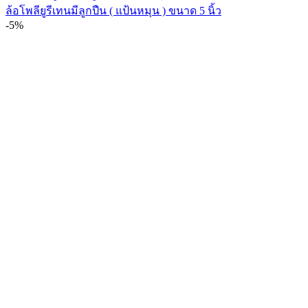
ล้อโพลียูรีเทนมีลูกปืน ( แป้นหมุน ) ขนาด 5 นิ้ว
-5%