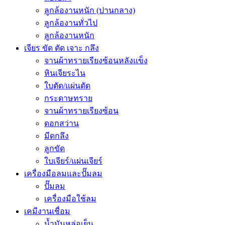
ลูกล้องานหนัก (ปานกลาง)
ลูกล้องานทั่วไป
ลูกล้องานหนัก
เจียร ขัด ตัด เจาะ กลึง
จานผ้าทรายเรียงซ้อนหลังแข็ง
หินเจียระไน
ใบตัด/แผ่นตัด
กระดาษทราย
จานผ้าทรายเรียงซ้อน
ดอกสว่าน
มีดกลึง
ลูกขัด
ใบเจียร์/แผ่นเจียร์
เครื่องมือลมและปั๊มลม
ปั๊มลม
เครื่องมือใช้ลม
เคมีงานเชื่อม
น้ำมันหล่อเย็น