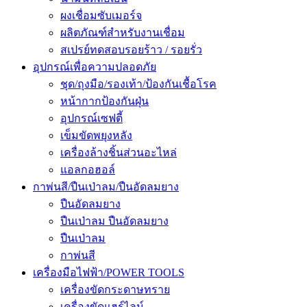
ผงเชื่อมซับเมอร์จ
ผลิตภัณฑ์สำหรับงานเชื่อม
สเปรย์ทดสอบรอยร้าว / รอยรั่ว
อุปกรณ์เพื่อความปลอดภัย
ชุด/ถุงมือ/รองเท้า/ป้องกันเชื้อโรค
หน้ากากป้องกันฝุ่น
อุปกรณ์เซฟตี้
เข็มขัดพยุงหลัง
เครื่องล้างชิ้นส่วนอะไหล่
แอลกอฮอล์
กาพ่นสี/ปืนเป่าลม/ปืนอัดลมยาง
ปืนอัดลมยาง
ปืนเป่าลม ปืนอัดลมยาง
ปืนเป่าลม
กาพ่นสี
เครื่องมือไฟฟ้า/POWER TOOLS
เครื่องขัดกระดาษทราย
เครื่องขัดแฮร์ไลน์