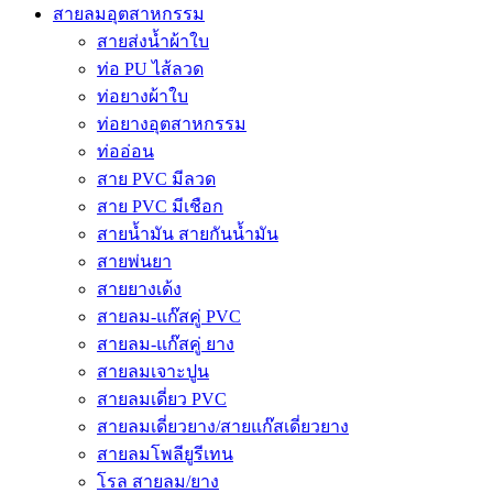
สายลมอุตสาหกรรม
สายส่งน้ำผ้าใบ
ท่อ PU ไส้ลวด
ท่อยางผ้าใบ
ท่อยางอุตสาหกรรม
ท่ออ่อน
สาย PVC มีลวด
สาย PVC มีเชือก
สายน้ำมัน สายกันน้ำมัน
สายพ่นยา
สายยางเด้ง
สายลม-แก๊สคู่ PVC
สายลม-แก๊สคู่ ยาง
สายลมเจาะปูน
สายลมเดี่ยว PVC
สายลมเดี่ยวยาง/สายแก๊สเดี่ยวยาง
สายลมโพลียูรีเทน
โรล สายลม/ยาง