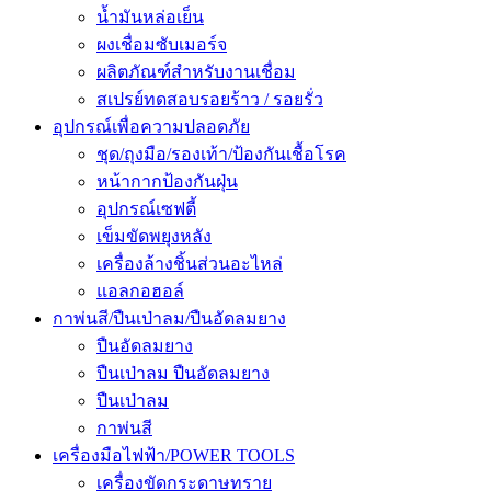
น้ำมันหล่อเย็น
ผงเชื่อมซับเมอร์จ
ผลิตภัณฑ์สำหรับงานเชื่อม
สเปรย์ทดสอบรอยร้าว / รอยรั่ว
อุปกรณ์เพื่อความปลอดภัย
ชุด/ถุงมือ/รองเท้า/ป้องกันเชื้อโรค
หน้ากากป้องกันฝุ่น
อุปกรณ์เซฟตี้
เข็มขัดพยุงหลัง
เครื่องล้างชิ้นส่วนอะไหล่
แอลกอฮอล์
กาพ่นสี/ปืนเป่าลม/ปืนอัดลมยาง
ปืนอัดลมยาง
ปืนเป่าลม ปืนอัดลมยาง
ปืนเป่าลม
กาพ่นสี
เครื่องมือไฟฟ้า/POWER TOOLS
เครื่องขัดกระดาษทราย