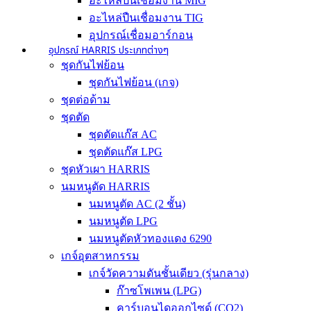
อะไหล่ปืนเชื่อมงาน MIG
อะไหล่ปืนเชื่อมงาน TIG
อุปกรณ์เชื่อมอาร์กอน
อุปกรณ์ HARRIS ประเภทต่างๆ
ชุดกันไฟย้อน
ชุดกันไฟย้อน (เกจ)
ชุดต่อด้าม
ชุดตัด
ชุดตัดแก๊ส AC
ชุดตัดแก๊ส LPG
ชุดหัวเผา HARRIS
นมหนูตัด HARRIS
นมหนูตัด AC (2 ชั้น)
นมหนูตัด LPG
นมหนูตัดหัวทองแดง 6290
เกจ์อุตสาหกรรม
เกจ์วัดความดันชั้นเดียว (รุ่นกลาง)
ก๊าซโพเพน (LPG)
คาร์บอนไดออกไซด์ (CO2)