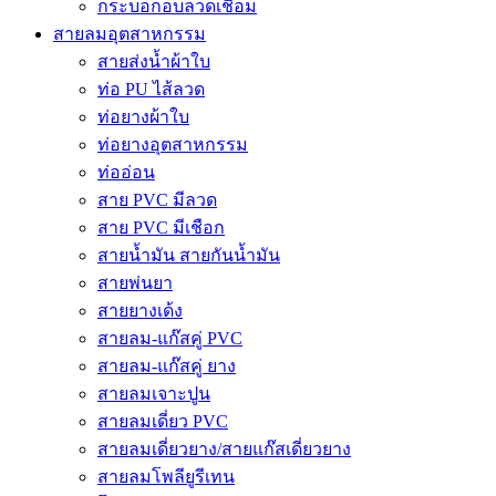
กระบอกอบลวดเชื่อม
สายลมอุตสาหกรรม
สายส่งน้ำผ้าใบ
ท่อ PU ไส้ลวด
ท่อยางผ้าใบ
ท่อยางอุตสาหกรรม
ท่ออ่อน
สาย PVC มีลวด
สาย PVC มีเชือก
สายน้ำมัน สายกันน้ำมัน
สายพ่นยา
สายยางเด้ง
สายลม-แก๊สคู่ PVC
สายลม-แก๊สคู่ ยาง
สายลมเจาะปูน
สายลมเดี่ยว PVC
สายลมเดี่ยวยาง/สายแก๊สเดี่ยวยาง
สายลมโพลียูรีเทน