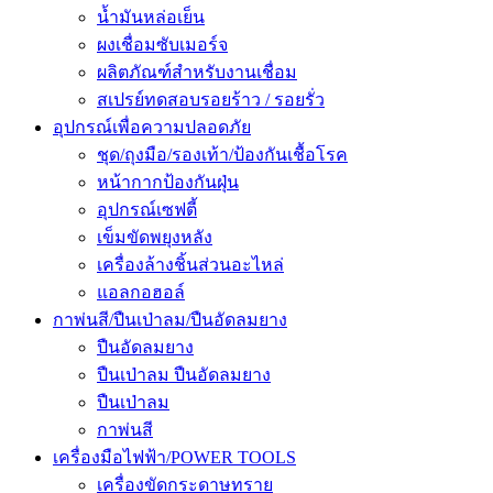
น้ำมันหล่อเย็น
ผงเชื่อมซับเมอร์จ
ผลิตภัณฑ์สำหรับงานเชื่อม
สเปรย์ทดสอบรอยร้าว / รอยรั่ว
อุปกรณ์เพื่อความปลอดภัย
ชุด/ถุงมือ/รองเท้า/ป้องกันเชื้อโรค
หน้ากากป้องกันฝุ่น
อุปกรณ์เซฟตี้
เข็มขัดพยุงหลัง
เครื่องล้างชิ้นส่วนอะไหล่
แอลกอฮอล์
กาพ่นสี/ปืนเป่าลม/ปืนอัดลมยาง
ปืนอัดลมยาง
ปืนเป่าลม ปืนอัดลมยาง
ปืนเป่าลม
กาพ่นสี
เครื่องมือไฟฟ้า/POWER TOOLS
เครื่องขัดกระดาษทราย