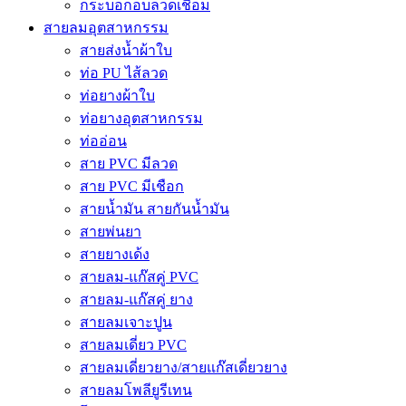
กระบอกอบลวดเชื่อม
สายลมอุตสาหกรรม
สายส่งน้ำผ้าใบ
ท่อ PU ไส้ลวด
ท่อยางผ้าใบ
ท่อยางอุตสาหกรรม
ท่ออ่อน
สาย PVC มีลวด
สาย PVC มีเชือก
สายน้ำมัน สายกันน้ำมัน
สายพ่นยา
สายยางเด้ง
สายลม-แก๊สคู่ PVC
สายลม-แก๊สคู่ ยาง
สายลมเจาะปูน
สายลมเดี่ยว PVC
สายลมเดี่ยวยาง/สายแก๊สเดี่ยวยาง
สายลมโพลียูรีเทน