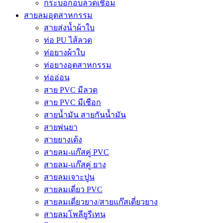
กระบอกอบลวดเชื่อม
สายลมอุตสาหกรรม
สายส่งน้ำผ้าใบ
ท่อ PU ไส้ลวด
ท่อยางผ้าใบ
ท่อยางอุตสาหกรรม
ท่ออ่อน
สาย PVC มีลวด
สาย PVC มีเชือก
สายน้ำมัน สายกันน้ำมัน
สายพ่นยา
สายยางเด้ง
สายลม-แก๊สคู่ PVC
สายลม-แก๊สคู่ ยาง
สายลมเจาะปูน
สายลมเดี่ยว PVC
สายลมเดี่ยวยาง/สายแก๊สเดี่ยวยาง
สายลมโพลียูรีเทน