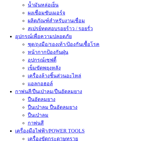
น้ำมันหล่อเย็น
ผงเชื่อมซับเมอร์จ
ผลิตภัณฑ์สำหรับงานเชื่อม
สเปรย์ทดสอบรอยร้าว / รอยรั่ว
อุปกรณ์เพื่อความปลอดภัย
ชุด/ถุงมือ/รองเท้า/ป้องกันเชื้อโรค
หน้ากากป้องกันฝุ่น
อุปกรณ์เซฟตี้
เข็มขัดพยุงหลัง
เครื่องล้างชิ้นส่วนอะไหล่
แอลกอฮอล์
กาพ่นสี/ปืนเป่าลม/ปืนอัดลมยาง
ปืนอัดลมยาง
ปืนเป่าลม ปืนอัดลมยาง
ปืนเป่าลม
กาพ่นสี
เครื่องมือไฟฟ้า/POWER TOOLS
เครื่องขัดกระดาษทราย