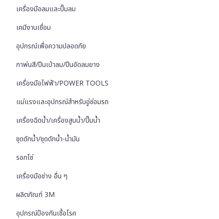
เครื่องมือลมและปั๊มลม
เคมีงานเชื่อม
อุปกรณ์เพื่อความปลอดภัย
กาพ่นสี/ปืนเป่าลม/ปืนอัดลมยาง
เครื่องมือไฟฟ้า/POWER TOOLS
แม่แรงและอุปกรณ์สำหรับอู่ซ่อมรถ
เครื่องฉีดน้ำ/เครื่องสูบน้ำ/ปั๊มน้ำ
ชุดดักน้ำ/ชุดดักน้ำ-น้ำมัน
รอกโซ่
เครื่องมือช่าง อื่น ๆ
ผลิตภัณฑ์ 3M
อุปกรณ์ป้องกันเชื้อโรค