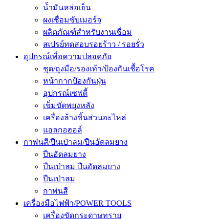
น้ำมันหล่อเย็น
ผงเชื่อมซับเมอร์จ
ผลิตภัณฑ์สำหรับงานเชื่อม
สเปรย์ทดสอบรอยร้าว / รอยรั่ว
อุปกรณ์เพื่อความปลอดภัย
ชุด/ถุงมือ/รองเท้า/ป้องกันเชื้อโรค
หน้ากากป้องกันฝุ่น
อุปกรณ์เซฟตี้
เข็มขัดพยุงหลัง
เครื่องล้างชิ้นส่วนอะไหล่
แอลกอฮอล์
กาพ่นสี/ปืนเป่าลม/ปืนอัดลมยาง
ปืนอัดลมยาง
ปืนเป่าลม ปืนอัดลมยาง
ปืนเป่าลม
กาพ่นสี
เครื่องมือไฟฟ้า/POWER TOOLS
เครื่องขัดกระดาษทราย