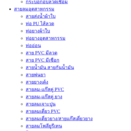
กระบอกอบลวดเชื่อม
สายลมอุตสาหกรรม
สายส่งน้ำผ้าใบ
ท่อ PU ไส้ลวด
ท่อยางผ้าใบ
ท่อยางอุตสาหกรรม
ท่ออ่อน
สาย PVC มีลวด
สาย PVC มีเชือก
สายน้ำมัน สายกันน้ำมัน
สายพ่นยา
สายยางเด้ง
สายลม-แก๊สคู่ PVC
สายลม-แก๊สคู่ ยาง
สายลมเจาะปูน
สายลมเดี่ยว PVC
สายลมเดี่ยวยาง/สายแก๊สเดี่ยวยาง
สายลมโพลียูรีเทน