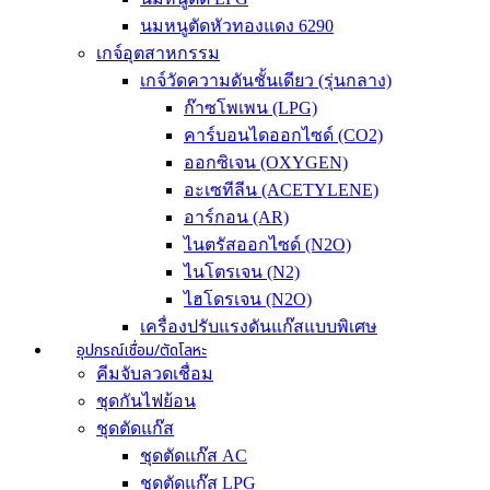
นมหนูตัดหัวทองแดง 6290
เกจ์อุตสาหกรรม
เกจ์วัดความดันชั้นเดียว (รุ่นกลาง)
ก๊าซโพเพน (LPG)
คาร์บอนไดออกไซด์ (CO2)
ออกซิเจน (OXYGEN)
อะเซทีลีน (ACETYLENE)
อาร์กอน (AR)
ไนตรัสออกไซด์ (N2O)
ไนโตรเจน (N2)
ไฮโดรเจน (N2O)
เครื่องปรับแรงดันแก๊สแบบพิเศษ
อุปกรณ์เชื่อม/ตัดโลหะ
คีมจับลวดเชื่อม
ชุดกันไฟย้อน
ชุดตัดแก๊ส
ชุดตัดแก๊ส AC
ชุดตัดแก๊ส LPG