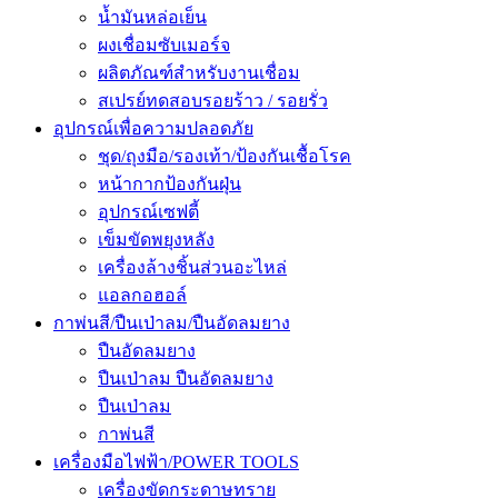
น้ำมันหล่อเย็น
ผงเชื่อมซับเมอร์จ
ผลิตภัณฑ์สำหรับงานเชื่อม
สเปรย์ทดสอบรอยร้าว / รอยรั่ว
อุปกรณ์เพื่อความปลอดภัย
ชุด/ถุงมือ/รองเท้า/ป้องกันเชื้อโรค
หน้ากากป้องกันฝุ่น
อุปกรณ์เซฟตี้
เข็มขัดพยุงหลัง
เครื่องล้างชิ้นส่วนอะไหล่
แอลกอฮอล์
กาพ่นสี/ปืนเป่าลม/ปืนอัดลมยาง
ปืนอัดลมยาง
ปืนเป่าลม ปืนอัดลมยาง
ปืนเป่าลม
กาพ่นสี
เครื่องมือไฟฟ้า/POWER TOOLS
เครื่องขัดกระดาษทราย