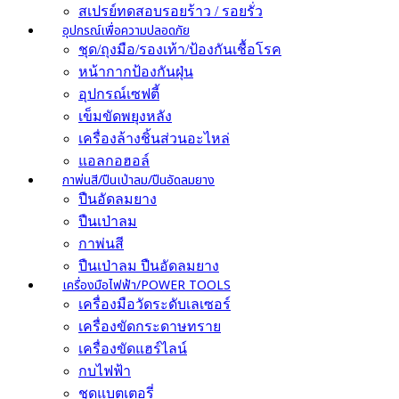
สเปรย์ทดสอบรอยร้าว / รอยรั่ว
อุปกรณ์เพื่อความปลอดภัย
ชุด/ถุงมือ/รองเท้า/ป้องกันเชื้อโรค
หน้ากากป้องกันฝุ่น
อุปกรณ์เซฟตี้
เข็มขัดพยุงหลัง
เครื่องล้างชิ้นส่วนอะไหล่
แอลกอฮอล์
กาพ่นสี/ปืนเป่าลม/ปืนอัดลมยาง
ปืนอัดลมยาง
ปืนเป่าลม
กาพ่นสี
ปืนเป่าลม ปืนอัดลมยาง
เครื่องมือไฟฟ้า/POWER TOOLS
เครื่องมือวัดระดับเลเซอร์
เครื่องขัดกระดาษทราย
เครื่องขัดแฮร์ไลน์
กบไฟฟ้า
ชุดแบตเตอรี่