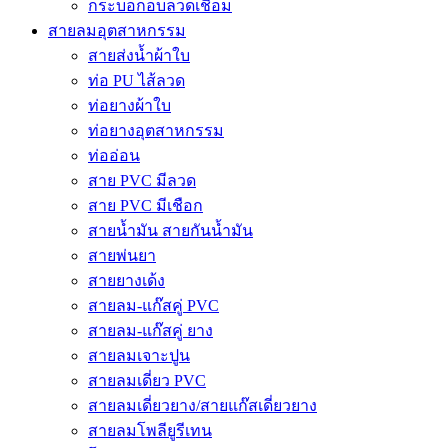
กระบอกอบลวดเชื่อม
สายลมอุตสาหกรรม
สายส่งน้ำผ้าใบ
ท่อ PU ไส้ลวด
ท่อยางผ้าใบ
ท่อยางอุตสาหกรรม
ท่ออ่อน
สาย PVC มีลวด
สาย PVC มีเชือก
สายน้ำมัน สายกันน้ำมัน
สายพ่นยา
สายยางเด้ง
สายลม-แก๊สคู่ PVC
สายลม-แก๊สคู่ ยาง
สายลมเจาะปูน
สายลมเดี่ยว PVC
สายลมเดี่ยวยาง/สายแก๊สเดี่ยวยาง
สายลมโพลียูรีเทน