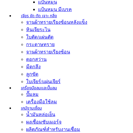
แป้นหมุน
แป้นหมุน มีเบรค
เจียร ขัด ตัด เจาะ กลึง
จานผ้าทรายเรียงซ้อนหลังแข็ง
หินเจียระไน
ใบตัด/แผ่นตัด
กระดาษทราย
จานผ้าทรายเรียงซ้อน
ดอกสว่าน
มีดกลึง
ลูกขัด
ใบเจียร์/แผ่นเจียร์
เครื่องมือลมและปั๊มลม
ปั๊มลม
เครื่องมือใช้ลม
เคมีงานเชื่อม
น้ำมันหล่อเย็น
ผงเชื่อมซับเมอร์จ
ผลิตภัณฑ์สำหรับงานเชื่อม