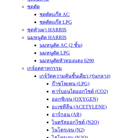
ชุดตัด
ชุดตัดแก๊ส AC
ชุดตัดแก๊ส LPG
ชุดหัวเผา HARRIS
นมหนูตัด HARRIS
นมหนูตัด AC (2 ชั้น)
นมหนูตัด LPG
นมหนูตัดหัวทองแดง 6290
เกจ์อุตสาหกรรม
เกจ์วัดความดันชั้นเดียว (รุ่นกลาง)
ก๊าซโพเพน (LPG)
คาร์บอนไดออกไซด์ (CO2)
ออกซิเจน (OXYGEN)
อะเซทีลีน (ACETYLENE)
อาร์กอน (AR)
ไนตรัสออกไซด์ (N2O)
ไนโตรเจน (N2)
ไฮโดรเจน (N2O)