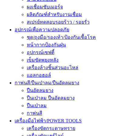
ผงเชื่อมซับเมอร์จ
ผลิตภัณฑ์สำหรับงานเชื่อม
สเปรย์ทดสอบรอยร้าว / รอยรั่ว
อุปกรณ์เพื่อความปลอดภัย
ชุด/ถุงมือ/รองเท้า/ป้องกันเชื้อโรค
หน้ากากป้องกันฝุ่น
อุปกรณ์เซฟตี้
เข็มขัดพยุงหลัง
เครื่องล้างชิ้นส่วนอะไหล่
แอลกอฮอล์
กาพ่นสี/ปืนเป่าลม/ปืนอัดลมยาง
ปืนอัดลมยาง
ปืนเป่าลม ปืนอัดลมยาง
ปืนเป่าลม
กาพ่นสี
เครื่องมือไฟฟ้า/POWER TOOLS
เครื่องขัดกระดาษทราย
เครื่องขัดแฮร์ไลน์