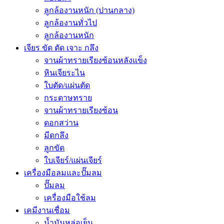
ลูกล้องานหนัก (ปานกลาง)
ลูกล้องานทั่วไป
ลูกล้องานหนัก
เจียร ขัด ตัด เจาะ กลึง
จานผ้าทรายเรียงซ้อนหลังแข็ง
หินเจียระไน
ใบตัด/แผ่นตัด
กระดาษทราย
จานผ้าทรายเรียงซ้อน
ดอกสว่าน
มีดกลึง
ลูกขัด
ใบเจียร์/แผ่นเจียร์
เครื่องมือลมและปั๊มลม
ปั๊มลม
เครื่องมือใช้ลม
เคมีงานเชื่อม
น้ำมันหล่อเย็น