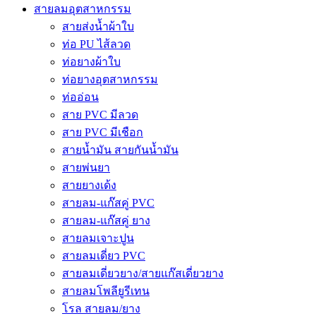
สายลมอุตสาหกรรม
สายส่งน้ำผ้าใบ
ท่อ PU ไส้ลวด
ท่อยางผ้าใบ
ท่อยางอุตสาหกรรม
ท่ออ่อน
สาย PVC มีลวด
สาย PVC มีเชือก
สายน้ำมัน สายกันน้ำมัน
สายพ่นยา
สายยางเด้ง
สายลม-แก๊สคู่ PVC
สายลม-แก๊สคู่ ยาง
สายลมเจาะปูน
สายลมเดี่ยว PVC
สายลมเดี่ยวยาง/สายแก๊สเดี่ยวยาง
สายลมโพลียูรีเทน
โรล สายลม/ยาง