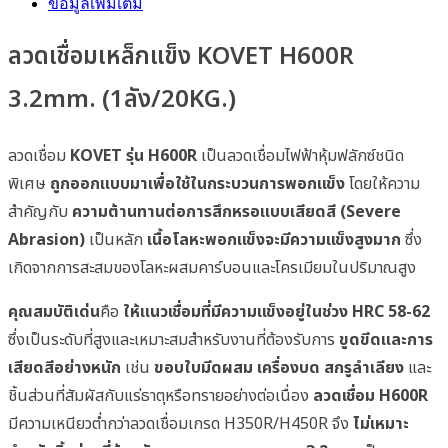
ข้อมูลเพิ่มเติม
ลวดเชื่อมเหล็กแข็ง KOVET H600R
3.2mm. (1ลัง/20KG.)
ลวดเชื่อม
KOVET รุ่น H600R
เป็นลวดเชื่อมไฟฟ้าหุ้มฟลักซ์ชนิด
พิเศษ
ถูกออกแบบมาเพื่อใช้ในกระบวนการพอกแข็ง
โดยให้ความ
สำคัญกับ
ความต้านทานต่อการสึกหรอแบบเสียดสี (Severe
Abrasion)
เป็นหลัก
เนื้อโลหะพอกแข็งจะมีความแข็งสูงมาก
ซึ่ง
เกิดจากการสะสมของโลหะผสมคาร์บอนและโครเมียมในปริมาณสูง
คุณสมบัติเด่น
คือ
ให้แนวเชื่อมที่มีความแข็งอยู่ในช่วง HRC 58-62
ซึ่งเป็นระดับที่สูงและเหมาะสมสำหรับงานที่ต้องรับการ
ขูดขีดและการ
เสียดสีอย่างหนัก
เช่น
ขอบใบมีดผสม
เครื่องบด
สกรูลำเลียง
และ
ชิ้นส่วนที่สัมผัสกับแร่ธาตุหรือทรายอย่างต่อเนื่อง
ลวดเชื่อม H600R
มีความเหนียวต่ำกว่าลวดเชื่อมเกรด H350R/H450R จึง
ไม่เหมาะ