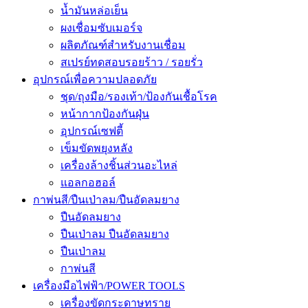
น้ำมันหล่อเย็น
ผงเชื่อมซับเมอร์จ
ผลิตภัณฑ์สำหรับงานเชื่อม
สเปรย์ทดสอบรอยร้าว / รอยรั่ว
อุปกรณ์เพื่อความปลอดภัย
ชุด/ถุงมือ/รองเท้า/ป้องกันเชื้อโรค
หน้ากากป้องกันฝุ่น
อุปกรณ์เซฟตี้
เข็มขัดพยุงหลัง
เครื่องล้างชิ้นส่วนอะไหล่
แอลกอฮอล์
กาพ่นสี/ปืนเป่าลม/ปืนอัดลมยาง
ปืนอัดลมยาง
ปืนเป่าลม ปืนอัดลมยาง
ปืนเป่าลม
กาพ่นสี
เครื่องมือไฟฟ้า/POWER TOOLS
เครื่องขัดกระดาษทราย