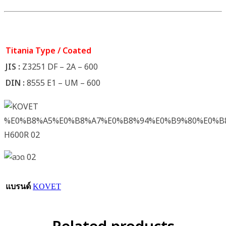
Titania Type / Coated
JIS :
Z3251 DF – 2A – 600
DIN :
8555 E1 – UM – 600
แบรนด์
KOVET