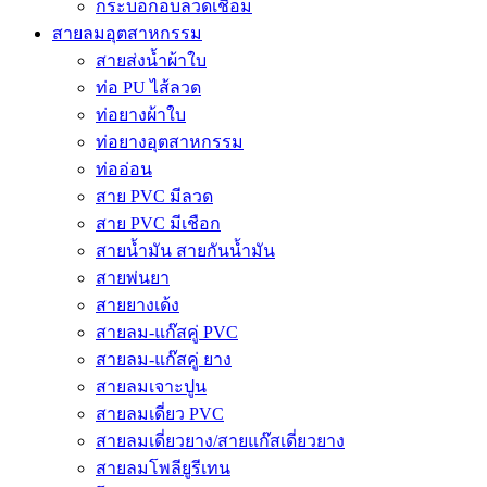
กระบอกอบลวดเชื่อม
สายลมอุตสาหกรรม
สายส่งน้ำผ้าใบ
ท่อ PU ไส้ลวด
ท่อยางผ้าใบ
ท่อยางอุตสาหกรรม
ท่ออ่อน
สาย PVC มีลวด
สาย PVC มีเชือก
สายน้ำมัน สายกันน้ำมัน
สายพ่นยา
สายยางเด้ง
สายลม-แก๊สคู่ PVC
สายลม-แก๊สคู่ ยาง
สายลมเจาะปูน
สายลมเดี่ยว PVC
สายลมเดี่ยวยาง/สายแก๊สเดี่ยวยาง
สายลมโพลียูรีเทน