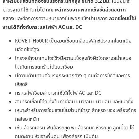
สำหรับชิ้นส่วนที่ต้องรับแรงกระแทกสูง
ขนาด 3.2 มม.
เป็นขนาด
มาตรฐานที่ใช้กันทั่วไป
เหมาะสำหรับงานพอกแข็งชิ้นส่วนขนาด
กลาง
และต้องการความหนาของชั้นพอกแข็งปานกลาง
ลวดเชื่อมนี้ใช้
งานได้ดีทั้งกับกระแสไฟฟ้า AC และ DC
KOVET-H600R เป็นลวดเชื่อมเคลือบฟลักซ์ประเภทไตตาเนีย
มอ๊อกไซด์สูง
โครงสร้างมาเทนไซด์ซึ่งมีความแข็งสูงถึงผิวใจกลางสม่ำเสมอ
ไม่เกิดการแตกร้าวใต้แนวเชื่อม
มีความต้านทานต่อแรงกระแทกต่าง ๆ ทนต่อการขัดสีและการ
เสียดสี
กระแสไฟเชื่อมสามารถใช้ได้ทั้งไฟ AC และ DC
สามารถเชื่อมได้ดี ทั้งในท่าเชื่อม แนวราบ แนวนอน และแนวตั้ง
เหมาะสำหรับการซ่อมแซมชิ้นส่วนที่ชำรุด สึกหรอ ของเครื่องจักร
กลโยธาหนัก
เช่น ล้อรถเครน ฟันล้อรถขุด ฟันล้อรถบด หัวรถขุด ลูกเบี้ยว โซ่
ตินตะขาบ หัวเจาะพื้นดิน เฟืองล้อรถ เป็นต้น