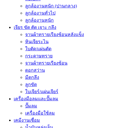
ลูกล้องานหนัก (ปานกลาง)
ลูกล้องานทั่วไป
ลูกล้องานหนัก
เจียร ขัด ตัด เจาะ กลึง
จานผ้าทรายเรียงซ้อนหลังแข็ง
หินเจียระไน
ใบตัด/แผ่นตัด
กระดาษทราย
จานผ้าทรายเรียงซ้อน
ดอกสว่าน
มีดกลึง
ลูกขัด
ใบเจียร์/แผ่นเจียร์
เครื่องมือลมและปั๊มลม
ปั๊มลม
เครื่องมือใช้ลม
เคมีงานเชื่อม
น้ำมันหล่อเย็น