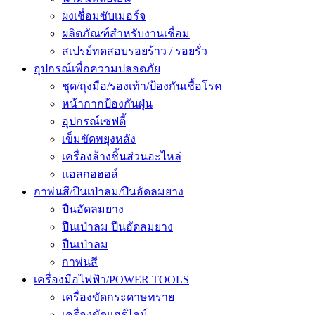
ผงเชื่อมซับเมอร์จ
ผลิตภัณฑ์สำหรับงานเชื่อม
สเปรย์ทดสอบรอยร้าว / รอยรั่ว
อุปกรณ์เพื่อความปลอดภัย
ชุด/ถุงมือ/รองเท้า/ป้องกันเชื้อโรค
หน้ากากป้องกันฝุ่น
อุปกรณ์เซฟตี้
เข็มขัดพยุงหลัง
เครื่องล้างชิ้นส่วนอะไหล่
แอลกอฮอล์
กาพ่นสี/ปืนเป่าลม/ปืนอัดลมยาง
ปืนอัดลมยาง
ปืนเป่าลม ปืนอัดลมยาง
ปืนเป่าลม
กาพ่นสี
เครื่องมือไฟฟ้า/POWER TOOLS
เครื่องขัดกระดาษทราย
เครื่องขัดแฮร์ไลน์