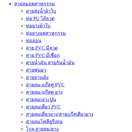
สายลมอุตสาหกรรม
สายส่งน้ำผ้าใบ
ท่อ PU ไส้ลวด
ท่อยางผ้าใบ
ท่อยางอุตสาหกรรม
ท่ออ่อน
สาย PVC มีลวด
สาย PVC มีเชือก
สายน้ำมัน สายกันน้ำมัน
สายพ่นยา
สายยางเด้ง
สายลม-แก๊สคู่ PVC
สายลม-แก๊สคู่ ยาง
สายลมเจาะปูน
สายลมเดี่ยว PVC
สายลมเดี่ยวยาง/สายแก๊สเดี่ยวยาง
สายลมโพลียูรีเทน
โรล สายลม/ยาง