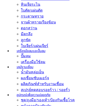
หินเจียระไน
ใบตัด/แผ่นตัด
กระดาษทราย
จานผ้าทรายเรียงซ้อน
ดอกสว่าน
มีดกลึง
ลูกขัด
ใบเจียร์/แผ่นเจียร์
เครื่องมือลมและปั๊มลม
ปั๊มลม
เครื่องมือใช้ลม
เคมีงานเชื่อม
น้ำมันหล่อเย็น
ผงเชื่อมซับเมอร์จ
ผลิตภัณฑ์สำหรับงานเชื่อม
สเปรย์ทดสอบรอยร้าว / รอยรั่ว
อุปกรณ์เพื่อความปลอดภัย
ชุด/ถุงมือ/รองเท้า/ป้องกันเชื้อโรค
หน้ากากป้องกันฝุ่น