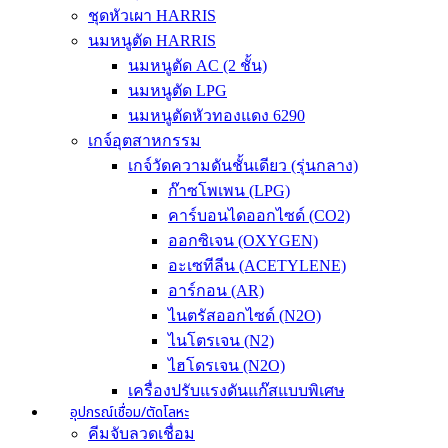
ชุดหัวเผา HARRIS
นมหนูตัด HARRIS
นมหนูตัด AC (2 ชั้น)
นมหนูตัด LPG
นมหนูตัดหัวทองแดง 6290
เกจ์อุตสาหกรรม
เกจ์วัดความดันชั้นเดียว (รุ่นกลาง)
ก๊าซโพเพน (LPG)
คาร์บอนไดออกไซด์ (CO2)
ออกซิเจน (OXYGEN)
อะเซทีลีน (ACETYLENE)
อาร์กอน (AR)
ไนตรัสออกไซด์ (N2O)
ไนโตรเจน (N2)
ไฮโดรเจน (N2O)
เครื่องปรับแรงดันแก๊สแบบพิเศษ
อุปกรณ์เชื่อม/ตัดโลหะ
คีมจับลวดเชื่อม