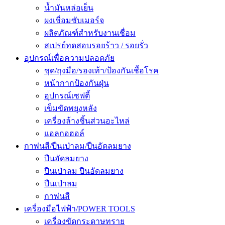
น้ำมันหล่อเย็น
ผงเชื่อมซับเมอร์จ
ผลิตภัณฑ์สำหรับงานเชื่อม
สเปรย์ทดสอบรอยร้าว / รอยรั่ว
อุปกรณ์เพื่อความปลอดภัย
ชุด/ถุงมือ/รองเท้า/ป้องกันเชื้อโรค
หน้ากากป้องกันฝุ่น
อุปกรณ์เซฟตี้
เข็มขัดพยุงหลัง
เครื่องล้างชิ้นส่วนอะไหล่
แอลกอฮอล์
กาพ่นสี/ปืนเป่าลม/ปืนอัดลมยาง
ปืนอัดลมยาง
ปืนเป่าลม ปืนอัดลมยาง
ปืนเป่าลม
กาพ่นสี
เครื่องมือไฟฟ้า/POWER TOOLS
เครื่องขัดกระดาษทราย