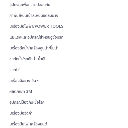
อุปกรณ์เพื่อความปลอดภัย
กาพ่นสี/ปืนเป่าลม/ปืนอัดลมยาง
เครื่องมือไฟฟ้า/POWER TOOLS
แม่แรงและอุปกรณ์สำหรับอู่ซ่อมรถ
เครื่องฉีดน้ำ/เครื่องสูบน้ำ/ปั๊มน้ำ
ชุดดักน้ำ/ชุดดักน้ำ-น้ำมัน
รอกโซ่
เครื่องมือช่าง อื่น ๆ
ผลิตภัณฑ์ 3M
อุปกรณ์ป้องกันเชื้อโรค
เครื่องมือวัดค่า
เครื่องปั่นไฟ เครื่องยนต์