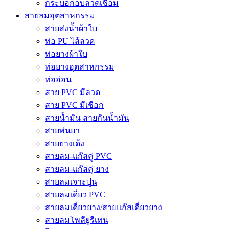
กระบอกอบลวดเชื่อม
สายลมอุตสาหกรรม
สายส่งน้ำผ้าใบ
ท่อ PU ไส้ลวด
ท่อยางผ้าใบ
ท่อยางอุตสาหกรรม
ท่ออ่อน
สาย PVC มีลวด
สาย PVC มีเชือก
สายน้ำมัน สายกันน้ำมัน
สายพ่นยา
สายยางเด้ง
สายลม-แก๊สคู่ PVC
สายลม-แก๊สคู่ ยาง
สายลมเจาะปูน
สายลมเดี่ยว PVC
สายลมเดี่ยวยาง/สายแก๊สเดี่ยวยาง
สายลมโพลียูรีเทน