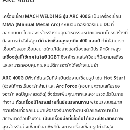
ARC 400G
เครื่องเชื่อม
MACH WELDING รุ่น ARC 400G
เป็นเครื่องเชื่อม
MMA (Manual Metal Arc)
ระบบอินเวอร์เตอร์แบบ
DC
ที่
ออกแบบมาโดยเฉพาะสำหรับงานอุตสาหกรรมหนักและงานโครงสร้างที่
ต้องการกำลังไฟสูง
มีกำลังเชื่อมสูงสุดถึง 400 แอมป์
ทำให้สามารถ
เชื่อมด้วยลวดเชื่อมขนาดใหญ่ได้อย่างต่อเนื่องและมีประสิทธิภาพสูง
เครื่องรุ่นนี้ใช้เทคโนโลยี IGBT
ซึ่งให้กระแสไฟเชื่อมที่มีความเสถียร
และสามารถควบคุมคุณสมบัติการอาร์กได้อย่างแม่นยำ
ARC 400G
มีฟังก์ชันเสริมที่จำเป็นต่องานเชื่อมธูป เช่น
Hot Start
(ช่วยให้การเริ่มอาร์กง่าย) และ
Arc Force
(ควบคุมความเสถียรขอ
งอาร์ก ลดปัญหาลวดติด) ซึ่งช่วยเพิ่มคุณภาพและความรวดเร็วในการ
ทำงาน
ตัวเครื่องมีโครงสร้างที่แข็งแรงทนทาน
พร้อมระบบระบาย
ความร้อนที่ออกแบบมาเพื่อรองรับการทำงานหนักและยาวนานใน
สภาพแวดล้อมโรงงาน
เป็นเครื่องมือที่เชื่อถือได้และมีประสิทธิภาพ
สูง
สำหรับช่างเชื่อมมืออาชีพที่ต้องการเครื่องเชื่อมธูปกำลังสูง