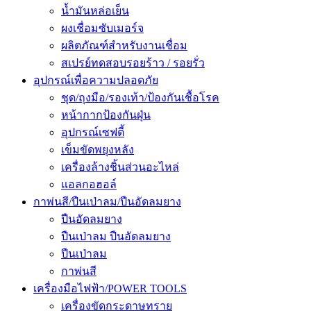
น้ำมันหล่อเย็น
ผงเชื่อมซับเมอร์จ
ผลิตภัณฑ์สำหรับงานเชื่อม
สเปรย์ทดสอบรอยร้าว / รอยรั่ว
อุปกรณ์เพื่อความปลอดภัย
ชุด/ถุงมือ/รองเท้า/ป้องกันเชื้อโรค
หน้ากากป้องกันฝุ่น
อุปกรณ์เซฟตี้
เข็มขัดพยุงหลัง
เครื่องล้างชิ้นส่วนอะไหล่
แอลกอฮอล์
กาพ่นสี/ปืนเป่าลม/ปืนอัดลมยาง
ปืนอัดลมยาง
ปืนเป่าลม ปืนอัดลมยาง
ปืนเป่าลม
กาพ่นสี
เครื่องมือไฟฟ้า/POWER TOOLS
เครื่องขัดกระดาษทราย