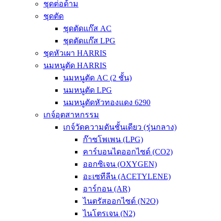
ชุดต่อด้าม
ชุดตัด
ชุดตัดแก๊ส AC
ชุดตัดแก๊ส LPG
ชุดหัวเผา HARRIS
นมหนูตัด HARRIS
นมหนูตัด AC (2 ชั้น)
นมหนูตัด LPG
นมหนูตัดหัวทองแดง 6290
เกจ์อุตสาหกรรม
เกจ์วัดความดันชั้นเดียว (รุ่นกลาง)
ก๊าซโพเพน (LPG)
คาร์บอนไดออกไซด์ (CO2)
ออกซิเจน (OXYGEN)
อะเซทีลีน (ACETYLENE)
อาร์กอน (AR)
ไนตรัสออกไซด์ (N2O)
ไนโตรเจน (N2)