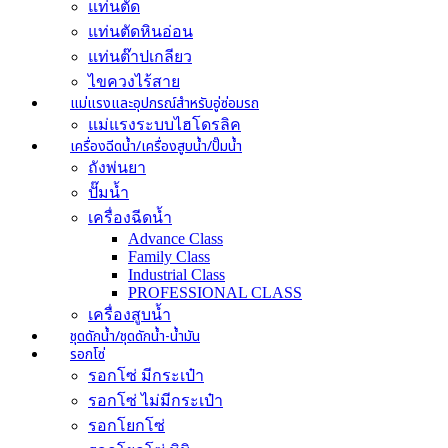
แท่นตัด
แท่นตัดหินอ่อน
แท่นต๊าปเกลียว
ไขควงไร้สาย
แม่แรงและอุปกรณ์สำหรับอู่ซ่อมรถ
แม่แรงระบบไฮโดรลิค
เครื่องฉีดน้ำ/เครื่องสูบน้ำ/ปั๊มน้ำ
ถังพ่นยา
ปั๊มน้ำ
เครื่องฉีดน้ำ
Advance Class
Family Class
Industrial Class
PROFESSIONAL CLASS
เครื่องสูบน้ำ
ชุดดักน้ำ/ชุดดักน้ำ-น้ำมัน
รอกโซ่
รอกโซ่ มีกระเป๋า
รอกโซ่ ไม่มีกระเป๋า
รอกโยกโซ่