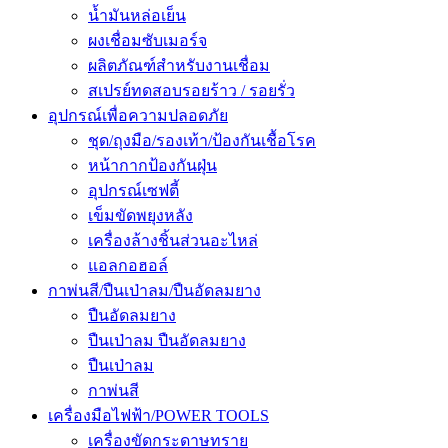
น้ำมันหล่อเย็น
ผงเชื่อมซับเมอร์จ
ผลิตภัณฑ์สำหรับงานเชื่อม
สเปรย์ทดสอบรอยร้าว / รอยรั่ว
อุปกรณ์เพื่อความปลอดภัย
ชุด/ถุงมือ/รองเท้า/ป้องกันเชื้อโรค
หน้ากากป้องกันฝุ่น
อุปกรณ์เซฟตี้
เข็มขัดพยุงหลัง
เครื่องล้างชิ้นส่วนอะไหล่
แอลกอฮอล์
กาพ่นสี/ปืนเป่าลม/ปืนอัดลมยาง
ปืนอัดลมยาง
ปืนเป่าลม ปืนอัดลมยาง
ปืนเป่าลม
กาพ่นสี
เครื่องมือไฟฟ้า/POWER TOOLS
เครื่องขัดกระดาษทราย