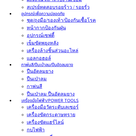
สเปรย์ทดสอบรอยร้าว / รอยรั่ว
อุปกรณ์เพื่อความปลอดภัย
ชุด/ถุงมือ/รองเท้า/ป้องกันเชื้อโรค
หน้ากากป้องกันฝุ่น
อุปกรณ์เซฟตี้
เข็มขัดพยุงหลัง
เครื่องล้างชิ้นส่วนอะไหล่
แอลกอฮอล์
กาพ่นสี/ปืนเป่าลม/ปืนอัดลมยาง
ปืนอัดลมยาง
ปืนเป่าลม
กาพ่นสี
ปืนเป่าลม ปืนอัดลมยาง
เครื่องมือไฟฟ้า/POWER TOOLS
เครื่องมือวัดระดับเลเซอร์
เครื่องขัดกระดาษทราย
เครื่องขัดแฮร์ไลน์
กบไฟฟ้า