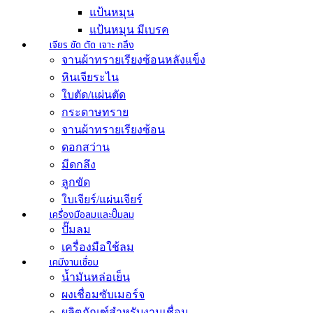
แป้นหมุน
แป้นหมุน มีเบรค
เจียร ขัด ตัด เจาะ กลึง
จานผ้าทรายเรียงซ้อนหลังแข็ง
หินเจียระไน
ใบตัด/แผ่นตัด
กระดาษทราย
จานผ้าทรายเรียงซ้อน
ดอกสว่าน
มีดกลึง
ลูกขัด
ใบเจียร์/แผ่นเจียร์
เครื่องมือลมและปั๊มลม
ปั๊มลม
เครื่องมือใช้ลม
เคมีงานเชื่อม
น้ำมันหล่อเย็น
ผงเชื่อมซับเมอร์จ
ผลิตภัณฑ์สำหรับงานเชื่อม