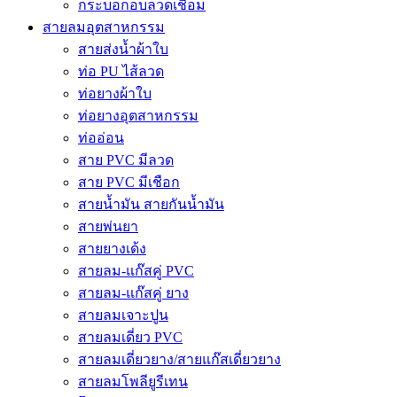
กระบอกอบลวดเชื่อม
สายลมอุตสาหกรรม
สายส่งน้ำผ้าใบ
ท่อ PU ไส้ลวด
ท่อยางผ้าใบ
ท่อยางอุตสาหกรรม
ท่ออ่อน
สาย PVC มีลวด
สาย PVC มีเชือก
สายน้ำมัน สายกันน้ำมัน
สายพ่นยา
สายยางเด้ง
สายลม-แก๊สคู่ PVC
สายลม-แก๊สคู่ ยาง
สายลมเจาะปูน
สายลมเดี่ยว PVC
สายลมเดี่ยวยาง/สายแก๊สเดี่ยวยาง
สายลมโพลียูรีเทน