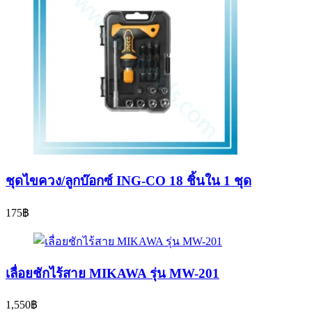
ชุดไขควง/ลูกบ๊อกซ์ ING-CO 18 ชิ้นใน 1 ชุด
175
฿
เลื่อยชักไร้สาย MIKAWA รุ่น MW-201
1,550
฿