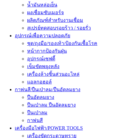
น้ำมันหล่อเย็น
ผงเชื่อมซับเมอร์จ
ผลิตภัณฑ์สำหรับงานเชื่อม
สเปรย์ทดสอบรอยร้าว / รอยรั่ว
อุปกรณ์เพื่อความปลอดภัย
ชุด/ถุงมือ/รองเท้า/ป้องกันเชื้อโรค
หน้ากากป้องกันฝุ่น
อุปกรณ์เซฟตี้
เข็มขัดพยุงหลัง
เครื่องล้างชิ้นส่วนอะไหล่
แอลกอฮอล์
กาพ่นสี/ปืนเป่าลม/ปืนอัดลมยาง
ปืนอัดลมยาง
ปืนเป่าลม ปืนอัดลมยาง
ปืนเป่าลม
กาพ่นสี
เครื่องมือไฟฟ้า/POWER TOOLS
เครื่องขัดกระดาษทราย