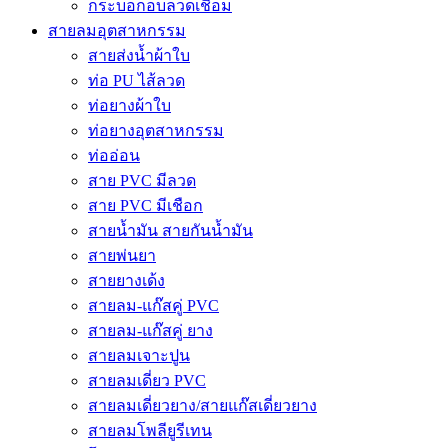
กระบอกอบลวดเชื่อม
สายลมอุตสาหกรรม
สายส่งน้ำผ้าใบ
ท่อ PU ไส้ลวด
ท่อยางผ้าใบ
ท่อยางอุตสาหกรรม
ท่ออ่อน
สาย PVC มีลวด
สาย PVC มีเชือก
สายน้ำมัน สายกันน้ำมัน
สายพ่นยา
สายยางเด้ง
สายลม-แก๊สคู่ PVC
สายลม-แก๊สคู่ ยาง
สายลมเจาะปูน
สายลมเดี่ยว PVC
สายลมเดี่ยวยาง/สายแก๊สเดี่ยวยาง
สายลมโพลียูรีเทน