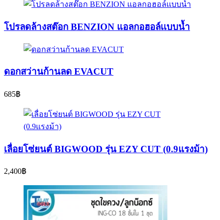
โปรลดล้างสต๊อก BENZION แอลกอฮอล์เเบบน้ำ
ดอกสว่านก้านลด EVACUT
685
฿
เลื่อยโซ่ยนต์ BIGWOOD รุ่น EZY CUT (0.9แรงม้า)
2,400
฿