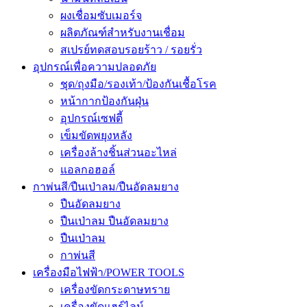
ผงเชื่อมซับเมอร์จ
ผลิตภัณฑ์สำหรับงานเชื่อม
สเปรย์ทดสอบรอยร้าว / รอยรั่ว
อุปกรณ์เพื่อความปลอดภัย
ชุด/ถุงมือ/รองเท้า/ป้องกันเชื้อโรค
หน้ากากป้องกันฝุ่น
อุปกรณ์เซฟตี้
เข็มขัดพยุงหลัง
เครื่องล้างชิ้นส่วนอะไหล่
แอลกอฮอล์
กาพ่นสี/ปืนเป่าลม/ปืนอัดลมยาง
ปืนอัดลมยาง
ปืนเป่าลม ปืนอัดลมยาง
ปืนเป่าลม
กาพ่นสี
เครื่องมือไฟฟ้า/POWER TOOLS
เครื่องขัดกระดาษทราย
เครื่องขัดแฮร์ไลน์