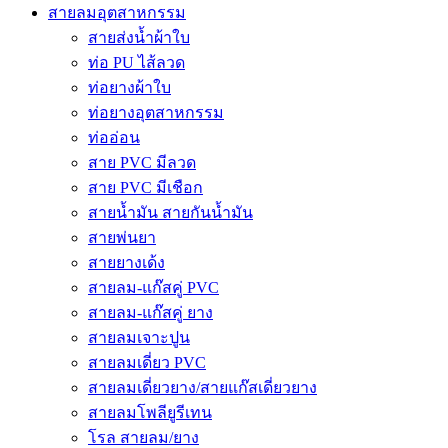
สายลมอุตสาหกรรม
สายส่งน้ำผ้าใบ
ท่อ PU ไส้ลวด
ท่อยางผ้าใบ
ท่อยางอุตสาหกรรม
ท่ออ่อน
สาย PVC มีลวด
สาย PVC มีเชือก
สายน้ำมัน สายกันน้ำมัน
สายพ่นยา
สายยางเด้ง
สายลม-แก๊สคู่ PVC
สายลม-แก๊สคู่ ยาง
สายลมเจาะปูน
สายลมเดี่ยว PVC
สายลมเดี่ยวยาง/สายแก๊สเดี่ยวยาง
สายลมโพลียูรีเทน
โรล สายลม/ยาง