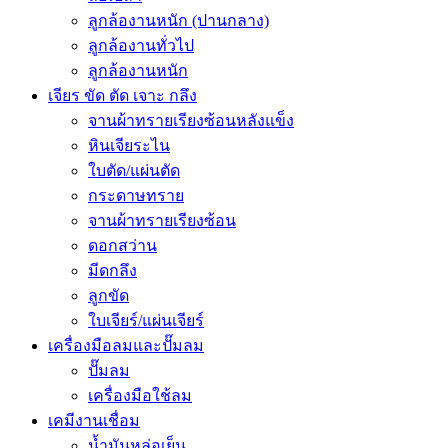
ลูกล้องานหนัก (ปานกลาง)
ลูกล้องานทั่วไป
ลูกล้องานหนัก
เจียร ขัด ตัด เจาะ กลึง
จานผ้าทรายเรียงซ้อนหลังแข็ง
หินเจียระไน
ใบตัด/แผ่นตัด
กระดาษทราย
จานผ้าทรายเรียงซ้อน
ดอกสว่าน
มีดกลึง
ลูกขัด
ใบเจียร์/แผ่นเจียร์
เครื่องมือลมและปั๊มลม
ปั๊มลม
เครื่องมือใช้ลม
เคมีงานเชื่อม
น้ำมันหล่อเย็น