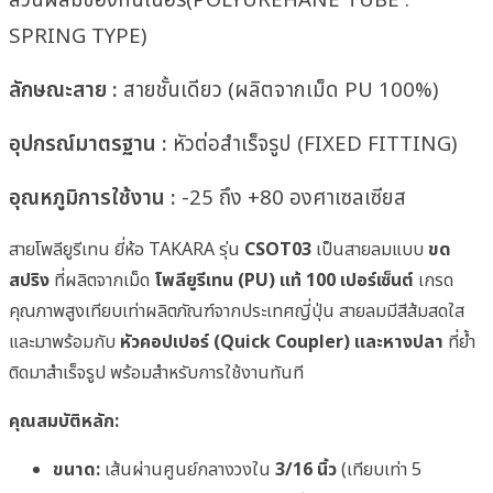
SPRING TYPE)
ลักษณะสาย :
สายชั้นเดียว (ผลิตจากเม็ด PU 100%)
อุปกรณ์มาตรฐาน :
หัวต่อสำเร็จรูป (FIXED FITTING)
อุณหภูมิการใช้งาน :
-25 ถึง +80 องศาเซลเซียส
สายโพลียูรีเทน ยี่ห้อ TAKARA รุ่น
CSOT03
เป็นสายลมแบบ
ขด
สปริง
ที่ผลิตจากเม็ด
โพลียูรีเทน (PU) แท้ 100 เปอร์เซ็นต์
เกรด
คุณภาพสูงเทียบเท่าผลิตภัณฑ์จากประเทศญี่ปุ่น สายลมมีสีส้มสดใส
และมาพร้อมกับ
หัวคอปเปอร์ (Quick Coupler) และหางปลา
ที่ย้ำ
ติดมาสำเร็จรูป พร้อมสำหรับการใช้งานทันที
คุณสมบัติหลัก:
ขนาด:
เส้นผ่านศูนย์กลางวงใน
3/16 นิ้ว
(เทียบเท่า 5