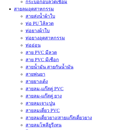
กระบอกอบลวดเชื่อม
สายลมอุตสาหกรรม
สายส่งน้ำผ้าใบ
ท่อ PU ไส้ลวด
ท่อยางผ้าใบ
ท่อยางอุตสาหกรรม
ท่ออ่อน
สาย PVC มีลวด
สาย PVC มีเชือก
สายน้ำมัน สายกันน้ำมัน
สายพ่นยา
สายยางเด้ง
สายลม-แก๊สคู่ PVC
สายลม-แก๊สคู่ ยาง
สายลมเจาะปูน
สายลมเดี่ยว PVC
สายลมเดี่ยวยาง/สายแก๊สเดี่ยวยาง
สายลมโพลียูรีเทน