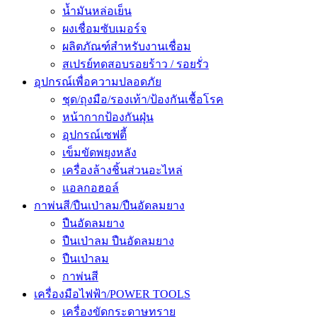
น้ำมันหล่อเย็น
ผงเชื่อมซับเมอร์จ
ผลิตภัณฑ์สำหรับงานเชื่อม
สเปรย์ทดสอบรอยร้าว / รอยรั่ว
อุปกรณ์เพื่อความปลอดภัย
ชุด/ถุงมือ/รองเท้า/ป้องกันเชื้อโรค
หน้ากากป้องกันฝุ่น
อุปกรณ์เซฟตี้
เข็มขัดพยุงหลัง
เครื่องล้างชิ้นส่วนอะไหล่
แอลกอฮอล์
กาพ่นสี/ปืนเป่าลม/ปืนอัดลมยาง
ปืนอัดลมยาง
ปืนเป่าลม ปืนอัดลมยาง
ปืนเป่าลม
กาพ่นสี
เครื่องมือไฟฟ้า/POWER TOOLS
เครื่องขัดกระดาษทราย