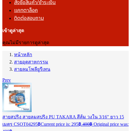
สั่งซื้อสินค้า/ชำระเงิน
แคทตาล็อค
ติดต่อสอบถาม
เข้าดูล่าสุด
คุณไม่มีรายการดูล่าสุด
หน้าหลัก
สายอุตสาหกรรม
สายลมโพลียูรีเทน
Prev
สายสปริง สายลมสปริง PU TAKARA สีส้ม วงใน 3/16" ยาว 15
เมตร CSOT04
295
฿
Current price is: 295฿.
400
฿
Original price was: