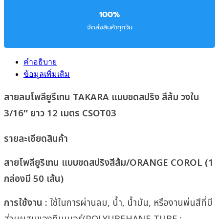
100%
จัดส่งสินค้าทุกวัน
คำอธิบาย
ข้อมูลเพิ่มเติม
สายลมโพลียูรีเทน TAKARA แบบขดสปริง สีส้ม วงใน
3/16″ ยาว 12 เมตร CSOT03
รายละเอียดสินค้า
สายโพลียูริเทน แบบขดสปริงสีส้ม/ORANGE COROL (1
กล่องมี 50 เส้น)
การใช้งาน :
ใช้ในการผ่านลม, น้ำ, น้ำมัน, หรืองานพ่นสีที่มี
ส่วนผสมของทินเนอร์(POLYUREHANE TUBE :