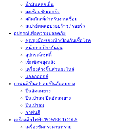
น้ำมันหล่อเย็น
ผงเชื่อมซับเมอร์จ
ผลิตภัณฑ์สำหรับงานเชื่อม
สเปรย์ทดสอบรอยร้าว / รอยรั่ว
อุปกรณ์เพื่อความปลอดภัย
ชุด/ถุงมือ/รองเท้า/ป้องกันเชื้อโรค
หน้ากากป้องกันฝุ่น
อุปกรณ์เซฟตี้
เข็มขัดพยุงหลัง
เครื่องล้างชิ้นส่วนอะไหล่
แอลกอฮอล์
กาพ่นสี/ปืนเป่าลม/ปืนอัดลมยาง
ปืนอัดลมยาง
ปืนเป่าลม ปืนอัดลมยาง
ปืนเป่าลม
กาพ่นสี
เครื่องมือไฟฟ้า/POWER TOOLS
เครื่องขัดกระดาษทราย