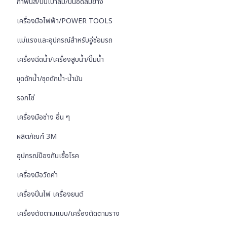
กาพ่นสี/ปืนเป่าลม/ปืนอัดลมยาง
เครื่องมือไฟฟ้า/POWER TOOLS
แม่แรงและอุปกรณ์สำหรับอู่ซ่อมรถ
เครื่องฉีดน้ำ/เครื่องสูบน้ำ/ปั๊มน้ำ
ชุดดักน้ำ/ชุดดักน้ำ-น้ำมัน
รอกโซ่
เครื่องมือช่าง อื่น ๆ
ผลิตภัณฑ์ 3M
อุปกรณ์ป้องกันเชื้อโรค
เครื่องมือวัดค่า
เครื่องปั่นไฟ เครื่องยนต์
เครื่องตัดตามแบบ/เครื่องตัดตามราง