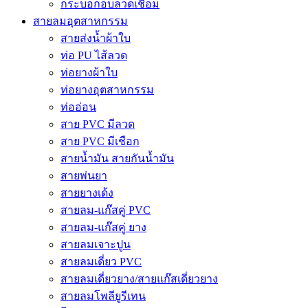
กระบอกอบลวดเชื่อม
สายลมอุตสาหกรรม
สายส่งน้ำผ้าใบ
ท่อ PU ไส้ลวด
ท่อยางผ้าใบ
ท่อยางอุตสาหกรรม
ท่ออ่อน
สาย PVC มีลวด
สาย PVC มีเชือก
สายน้ำมัน สายกันน้ำมัน
สายพ่นยา
สายยางเด้ง
สายลม-แก๊สคู่ PVC
สายลม-แก๊สคู่ ยาง
สายลมเจาะปูน
สายลมเดี่ยว PVC
สายลมเดี่ยวยาง/สายแก๊สเดี่ยวยาง
สายลมโพลียูรีเทน