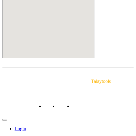
© Copyright 2025 Talaytools. By
Talaytools
หน้าหลัก
ถาม/ตอบ
สั่งซื้อสินค้า/ชำระเงิน
Login