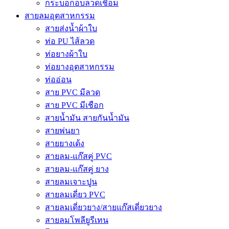
กระบอกอบลวดเชื่อม
สายลมอุตสาหกรรม
สายส่งน้ำผ้าใบ
ท่อ PU ไส้ลวด
ท่อยางผ้าใบ
ท่อยางอุตสาหกรรม
ท่ออ่อน
สาย PVC มีลวด
สาย PVC มีเชือก
สายน้ำมัน สายกันน้ำมัน
สายพ่นยา
สายยางเด้ง
สายลม-แก๊สคู่ PVC
สายลม-แก๊สคู่ ยาง
สายลมเจาะปูน
สายลมเดี่ยว PVC
สายลมเดี่ยวยาง/สายแก๊สเดี่ยวยาง
สายลมโพลียูรีเทน