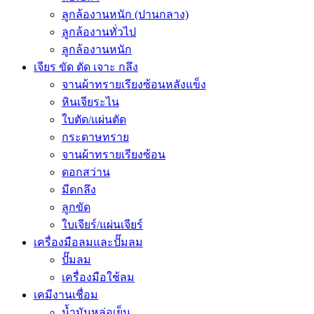
ลูกล้องานหนัก (ปานกลาง)
ลูกล้องานทั่วไป
ลูกล้องานหนัก
เจียร ขัด ตัด เจาะ กลึง
จานผ้าทรายเรียงซ้อนหลังแข็ง
หินเจียระไน
ใบตัด/แผ่นตัด
กระดาษทราย
จานผ้าทรายเรียงซ้อน
ดอกสว่าน
มีดกลึง
ลูกขัด
ใบเจียร์/แผ่นเจียร์
เครื่องมือลมและปั๊มลม
ปั๊มลม
เครื่องมือใช้ลม
เคมีงานเชื่อม
น้ำมันหล่อเย็น