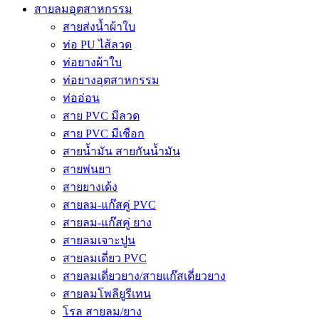
สายลมอุตสาหกรรม
สายส่งน้ำผ้าใบ
ท่อ PU ไส้ลวด
ท่อยางผ้าใบ
ท่อยางอุตสาหกรรม
ท่ออ่อน
สาย PVC มีลวด
สาย PVC มีเชือก
สายน้ำมัน สายกันน้ำมัน
สายพ่นยา
สายยางเด้ง
สายลม-แก๊สคู่ PVC
สายลม-แก๊สคู่ ยาง
สายลมเจาะปูน
สายลมเดี่ยว PVC
สายลมเดี่ยวยาง/สายแก๊สเดี่ยวยาง
สายลมโพลียูรีเทน
โรล สายลม/ยาง