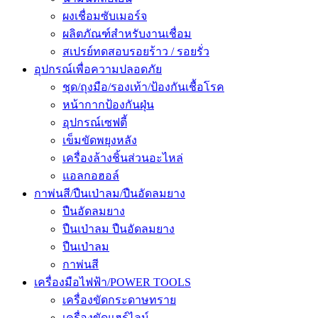
ผงเชื่อมซับเมอร์จ
ผลิตภัณฑ์สำหรับงานเชื่อม
สเปรย์ทดสอบรอยร้าว / รอยรั่ว
อุปกรณ์เพื่อความปลอดภัย
ชุด/ถุงมือ/รองเท้า/ป้องกันเชื้อโรค
หน้ากากป้องกันฝุ่น
อุปกรณ์เซฟตี้
เข็มขัดพยุงหลัง
เครื่องล้างชิ้นส่วนอะไหล่
แอลกอฮอล์
กาพ่นสี/ปืนเป่าลม/ปืนอัดลมยาง
ปืนอัดลมยาง
ปืนเป่าลม ปืนอัดลมยาง
ปืนเป่าลม
กาพ่นสี
เครื่องมือไฟฟ้า/POWER TOOLS
เครื่องขัดกระดาษทราย
เครื่องขัดแฮร์ไลน์