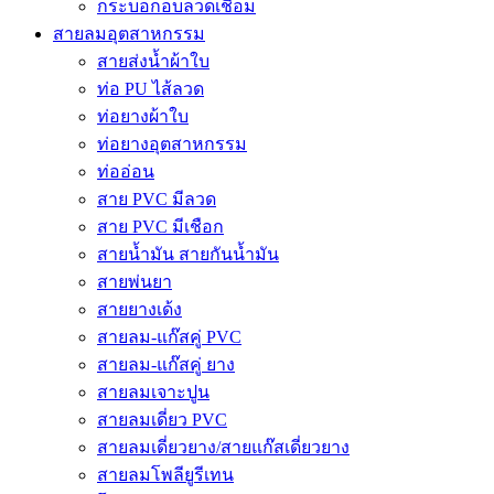
กระบอกอบลวดเชื่อม
สายลมอุตสาหกรรม
สายส่งน้ำผ้าใบ
ท่อ PU ไส้ลวด
ท่อยางผ้าใบ
ท่อยางอุตสาหกรรม
ท่ออ่อน
สาย PVC มีลวด
สาย PVC มีเชือก
สายน้ำมัน สายกันน้ำมัน
สายพ่นยา
สายยางเด้ง
สายลม-แก๊สคู่ PVC
สายลม-แก๊สคู่ ยาง
สายลมเจาะปูน
สายลมเดี่ยว PVC
สายลมเดี่ยวยาง/สายแก๊สเดี่ยวยาง
สายลมโพลียูรีเทน