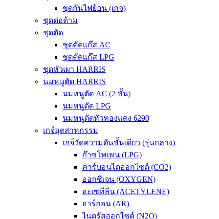
ชุดกันไฟย้อน (เกจ)
ชุดต่อด้าม
ชุดตัด
ชุดตัดแก๊ส AC
ชุดตัดแก๊ส LPG
ชุดหัวเผา HARRIS
นมหนูตัด HARRIS
นมหนูตัด AC (2 ชั้น)
นมหนูตัด LPG
นมหนูตัดหัวทองแดง 6290
เกจ์อุตสาหกรรม
เกจ์วัดความดันชั้นเดียว (รุ่นกลาง)
ก๊าซโพเพน (LPG)
คาร์บอนไดออกไซด์ (CO2)
ออกซิเจน (OXYGEN)
อะเซทีลีน (ACETYLENE)
อาร์กอน (AR)
ไนตรัสออกไซด์ (N2O)