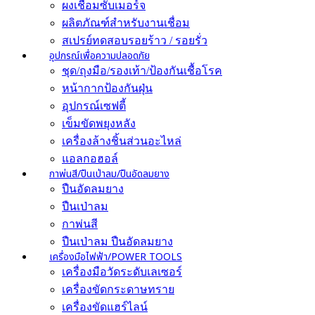
ผงเชื่อมซับเมอร์จ
ผลิตภัณฑ์สำหรับงานเชื่อม
สเปรย์ทดสอบรอยร้าว / รอยรั่ว
อุปกรณ์เพื่อความปลอดภัย
ชุด/ถุงมือ/รองเท้า/ป้องกันเชื้อโรค
หน้ากากป้องกันฝุ่น
อุปกรณ์เซฟตี้
เข็มขัดพยุงหลัง
เครื่องล้างชิ้นส่วนอะไหล่
แอลกอฮอล์
กาพ่นสี/ปืนเป่าลม/ปืนอัดลมยาง
ปืนอัดลมยาง
ปืนเป่าลม
กาพ่นสี
ปืนเป่าลม ปืนอัดลมยาง
เครื่องมือไฟฟ้า/POWER TOOLS
เครื่องมือวัดระดับเลเซอร์
เครื่องขัดกระดาษทราย
เครื่องขัดแฮร์ไลน์