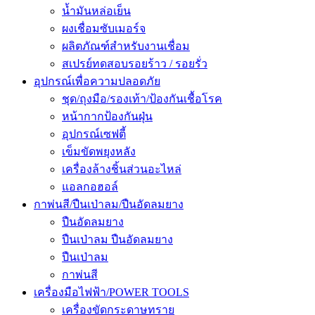
น้ำมันหล่อเย็น
ผงเชื่อมซับเมอร์จ
ผลิตภัณฑ์สำหรับงานเชื่อม
สเปรย์ทดสอบรอยร้าว / รอยรั่ว
อุปกรณ์เพื่อความปลอดภัย
ชุด/ถุงมือ/รองเท้า/ป้องกันเชื้อโรค
หน้ากากป้องกันฝุ่น
อุปกรณ์เซฟตี้
เข็มขัดพยุงหลัง
เครื่องล้างชิ้นส่วนอะไหล่
แอลกอฮอล์
กาพ่นสี/ปืนเป่าลม/ปืนอัดลมยาง
ปืนอัดลมยาง
ปืนเป่าลม ปืนอัดลมยาง
ปืนเป่าลม
กาพ่นสี
เครื่องมือไฟฟ้า/POWER TOOLS
เครื่องขัดกระดาษทราย