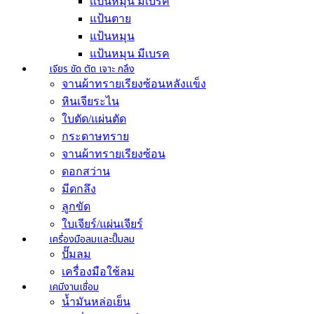
เเป้นหมุน มีเบรค
แป้นตาย
แป้นหมุน
แป้นหมุน มีเบรค
เจียร ขัด ตัด เจาะ กลึง
จานผ้าทรายเรียงซ้อนหลังแข็ง
หินเจียระไน
ใบตัด/แผ่นตัด
กระดาษทราย
จานผ้าทรายเรียงซ้อน
ดอกสว่าน
มีดกลึง
ลูกขัด
ใบเจียร์/แผ่นเจียร์
เครื่องมือลมและปั๊มลม
ปั๊มลม
เครื่องมือใช้ลม
เคมีงานเชื่อม
น้ำมันหล่อเย็น