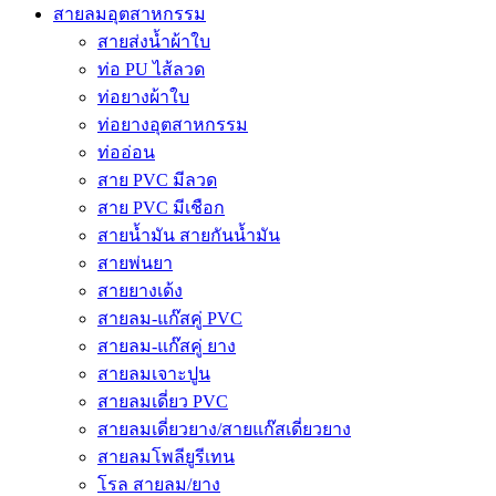
สายลมอุตสาหกรรม
สายส่งน้ำผ้าใบ
ท่อ PU ไส้ลวด
ท่อยางผ้าใบ
ท่อยางอุตสาหกรรม
ท่ออ่อน
สาย PVC มีลวด
สาย PVC มีเชือก
สายน้ำมัน สายกันน้ำมัน
สายพ่นยา
สายยางเด้ง
สายลม-แก๊สคู่ PVC
สายลม-แก๊สคู่ ยาง
สายลมเจาะปูน
สายลมเดี่ยว PVC
สายลมเดี่ยวยาง/สายแก๊สเดี่ยวยาง
สายลมโพลียูรีเทน
โรล สายลม/ยาง