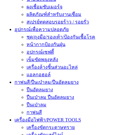
ผงเชื่อมซับเมอร์จ
ผลิตภัณฑ์สำหรับงานเชื่อม
สเปรย์ทดสอบรอยร้าว / รอยรั่ว
อุปกรณ์เพื่อความปลอดภัย
ชุด/ถุงมือ/รองเท้า/ป้องกันเชื้อโรค
หน้ากากป้องกันฝุ่น
อุปกรณ์เซฟตี้
เข็มขัดพยุงหลัง
เครื่องล้างชิ้นส่วนอะไหล่
แอลกอฮอล์
กาพ่นสี/ปืนเป่าลม/ปืนอัดลมยาง
ปืนอัดลมยาง
ปืนเป่าลม ปืนอัดลมยาง
ปืนเป่าลม
กาพ่นสี
เครื่องมือไฟฟ้า/POWER TOOLS
เครื่องขัดกระดาษทราย
เครื่องขัดแฮร์ไลน์