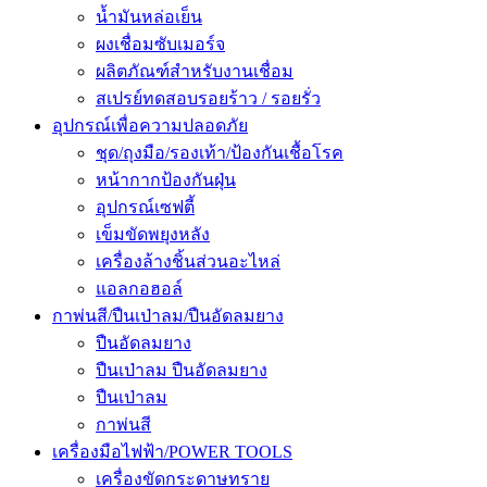
น้ำมันหล่อเย็น
ผงเชื่อมซับเมอร์จ
ผลิตภัณฑ์สำหรับงานเชื่อม
สเปรย์ทดสอบรอยร้าว / รอยรั่ว
อุปกรณ์เพื่อความปลอดภัย
ชุด/ถุงมือ/รองเท้า/ป้องกันเชื้อโรค
หน้ากากป้องกันฝุ่น
อุปกรณ์เซฟตี้
เข็มขัดพยุงหลัง
เครื่องล้างชิ้นส่วนอะไหล่
แอลกอฮอล์
กาพ่นสี/ปืนเป่าลม/ปืนอัดลมยาง
ปืนอัดลมยาง
ปืนเป่าลม ปืนอัดลมยาง
ปืนเป่าลม
กาพ่นสี
เครื่องมือไฟฟ้า/POWER TOOLS
เครื่องขัดกระดาษทราย