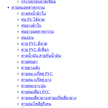
กระบอกอบลวดเชื่อม
สายลมอุตสาหกรรม
สายส่งน้ำผ้าใบ
ท่อ PU ไส้ลวด
ท่อยางผ้าใบ
ท่อยางอุตสาหกรรม
ท่ออ่อน
สาย PVC มีลวด
สาย PVC มีเชือก
สายน้ำมัน สายกันน้ำมัน
สายพ่นยา
สายยางเด้ง
สายลม-แก๊สคู่ PVC
สายลม-แก๊สคู่ ยาง
สายลมเจาะปูน
สายลมเดี่ยว PVC
สายลมเดี่ยวยาง/สายแก๊สเดี่ยวยาง
สายลมโพลียูรีเทน