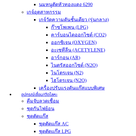
นมหนูตัดหัวทองแดง 6290
เกจ์อุตสาหกรรม
เกจ์วัดความดันชั้นเดียว (รุ่นกลาง)
ก๊าซโพเพน (LPG)
คาร์บอนไดออกไซด์ (CO2)
ออกซิเจน (OXYGEN)
อะเซทีลีน (ACETYLENE)
อาร์กอน (AR)
ไนตรัสออกไซด์ (N2O)
ไนโตรเจน (N2)
ไฮโดรเจน (N2O)
เครื่องปรับแรงดันแก๊สแบบพิเศษ
อุปกรณ์เชื่อม/ตัดโลหะ
คีมจับลวดเชื่อม
ชุดกันไฟย้อน
ชุดตัดแก๊ส
ชุดตัดแก๊ส AC
ชุดตัดแก๊ส LPG