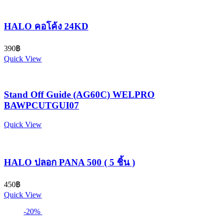
HALO คอโค้ง 24KD
390
฿
Quick View
Stand Off Guide (AG60C) WELPRO
BAWPCUTGUI07
Quick View
HALO ปลอก PANA 500 ( 5 ชิ้น )
450
฿
Quick View
-20%