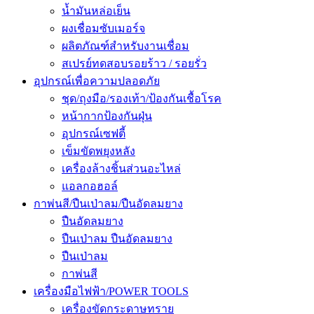
น้ำมันหล่อเย็น
ผงเชื่อมซับเมอร์จ
ผลิตภัณฑ์สำหรับงานเชื่อม
สเปรย์ทดสอบรอยร้าว / รอยรั่ว
อุปกรณ์เพื่อความปลอดภัย
ชุด/ถุงมือ/รองเท้า/ป้องกันเชื้อโรค
หน้ากากป้องกันฝุ่น
อุปกรณ์เซฟตี้
เข็มขัดพยุงหลัง
เครื่องล้างชิ้นส่วนอะไหล่
แอลกอฮอล์
กาพ่นสี/ปืนเป่าลม/ปืนอัดลมยาง
ปืนอัดลมยาง
ปืนเป่าลม ปืนอัดลมยาง
ปืนเป่าลม
กาพ่นสี
เครื่องมือไฟฟ้า/POWER TOOLS
เครื่องขัดกระดาษทราย