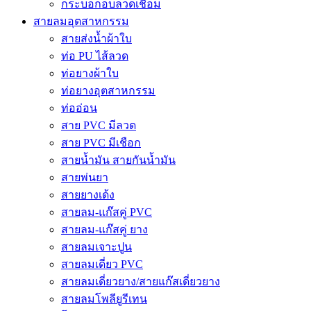
กระบอกอบลวดเชื่อม
สายลมอุตสาหกรรม
สายส่งน้ำผ้าใบ
ท่อ PU ไส้ลวด
ท่อยางผ้าใบ
ท่อยางอุตสาหกรรม
ท่ออ่อน
สาย PVC มีลวด
สาย PVC มีเชือก
สายน้ำมัน สายกันน้ำมัน
สายพ่นยา
สายยางเด้ง
สายลม-แก๊สคู่ PVC
สายลม-แก๊สคู่ ยาง
สายลมเจาะปูน
สายลมเดี่ยว PVC
สายลมเดี่ยวยาง/สายแก๊สเดี่ยวยาง
สายลมโพลียูรีเทน