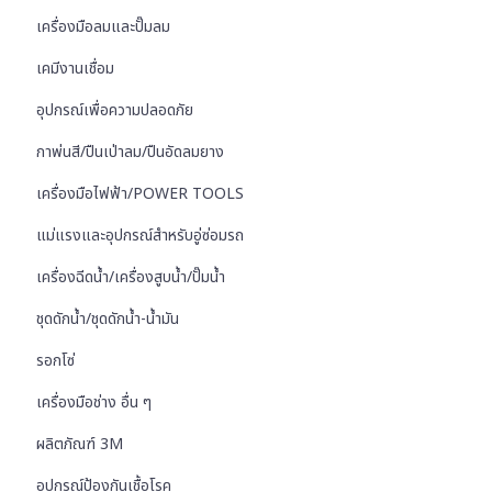
เครื่องมือลมและปั๊มลม
เคมีงานเชื่อม
อุปกรณ์เพื่อความปลอดภัย
กาพ่นสี/ปืนเป่าลม/ปืนอัดลมยาง
เครื่องมือไฟฟ้า/POWER TOOLS
แม่แรงและอุปกรณ์สำหรับอู่ซ่อมรถ
เครื่องฉีดน้ำ/เครื่องสูบน้ำ/ปั๊มน้ำ
ชุดดักน้ำ/ชุดดักน้ำ-น้ำมัน
รอกโซ่
เครื่องมือช่าง อื่น ๆ
ผลิตภัณฑ์ 3M
อุปกรณ์ป้องกันเชื้อโรค