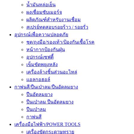
น้ำมันหล่อเย็น
ผงเชื่อมซับเมอร์จ
ผลิตภัณฑ์สำหรับงานเชื่อม
สเปรย์ทดสอบรอยร้าว / รอยรั่ว
อุปกรณ์เพื่อความปลอดภัย
ชุด/ถุงมือ/รองเท้า/ป้องกันเชื้อโรค
หน้ากากป้องกันฝุ่น
อุปกรณ์เซฟตี้
เข็มขัดพยุงหลัง
เครื่องล้างชิ้นส่วนอะไหล่
แอลกอฮอล์
กาพ่นสี/ปืนเป่าลม/ปืนอัดลมยาง
ปืนอัดลมยาง
ปืนเป่าลม ปืนอัดลมยาง
ปืนเป่าลม
กาพ่นสี
เครื่องมือไฟฟ้า/POWER TOOLS
เครื่องขัดกระดาษทราย