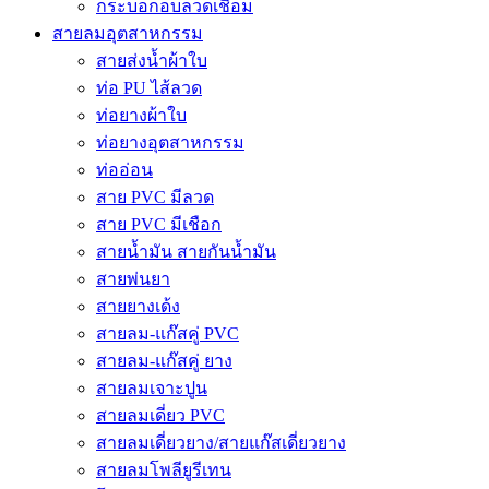
กระบอกอบลวดเชื่อม
สายลมอุตสาหกรรม
สายส่งน้ำผ้าใบ
ท่อ PU ไส้ลวด
ท่อยางผ้าใบ
ท่อยางอุตสาหกรรม
ท่ออ่อน
สาย PVC มีลวด
สาย PVC มีเชือก
สายน้ำมัน สายกันน้ำมัน
สายพ่นยา
สายยางเด้ง
สายลม-แก๊สคู่ PVC
สายลม-แก๊สคู่ ยาง
สายลมเจาะปูน
สายลมเดี่ยว PVC
สายลมเดี่ยวยาง/สายแก๊สเดี่ยวยาง
สายลมโพลียูรีเทน