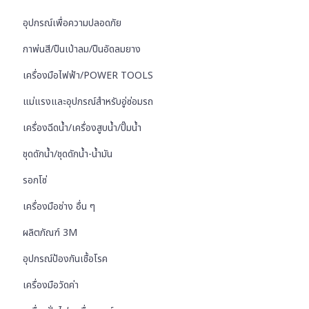
อุปกรณ์เพื่อความปลอดภัย
กาพ่นสี/ปืนเป่าลม/ปืนอัดลมยาง
เครื่องมือไฟฟ้า/POWER TOOLS
แม่แรงและอุปกรณ์สำหรับอู่ซ่อมรถ
เครื่องฉีดน้ำ/เครื่องสูบน้ำ/ปั๊มน้ำ
ชุดดักน้ำ/ชุดดักน้ำ-น้ำมัน
รอกโซ่
เครื่องมือช่าง อื่น ๆ
ผลิตภัณฑ์ 3M
อุปกรณ์ป้องกันเชื้อโรค
เครื่องมือวัดค่า