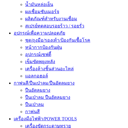
น้ำมันหล่อเย็น
ผงเชื่อมซับเมอร์จ
ผลิตภัณฑ์สำหรับงานเชื่อม
สเปรย์ทดสอบรอยร้าว / รอยรั่ว
อุปกรณ์เพื่อความปลอดภัย
ชุด/ถุงมือ/รองเท้า/ป้องกันเชื้อโรค
หน้ากากป้องกันฝุ่น
อุปกรณ์เซฟตี้
เข็มขัดพยุงหลัง
เครื่องล้างชิ้นส่วนอะไหล่
แอลกอฮอล์
กาพ่นสี/ปืนเป่าลม/ปืนอัดลมยาง
ปืนอัดลมยาง
ปืนเป่าลม ปืนอัดลมยาง
ปืนเป่าลม
กาพ่นสี
เครื่องมือไฟฟ้า/POWER TOOLS
เครื่องขัดกระดาษทราย