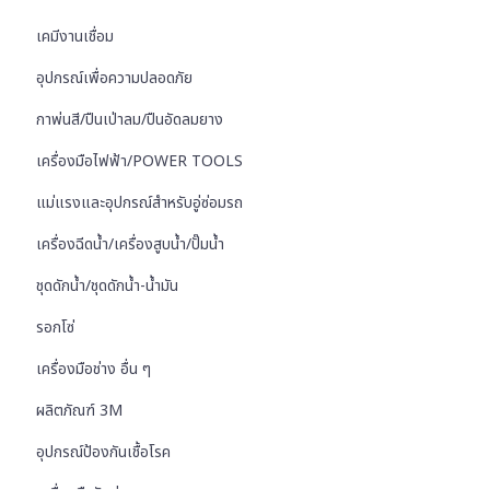
เคมีงานเชื่อม
อุปกรณ์เพื่อความปลอดภัย
กาพ่นสี/ปืนเป่าลม/ปืนอัดลมยาง
เครื่องมือไฟฟ้า/POWER TOOLS
แม่แรงและอุปกรณ์สำหรับอู่ซ่อมรถ
เครื่องฉีดน้ำ/เครื่องสูบน้ำ/ปั๊มน้ำ
ชุดดักน้ำ/ชุดดักน้ำ-น้ำมัน
รอกโซ่
เครื่องมือช่าง อื่น ๆ
ผลิตภัณฑ์ 3M
อุปกรณ์ป้องกันเชื้อโรค