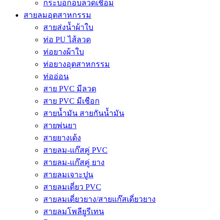
กระบอกอบลวดเชื่อม
สายลมอุตสาหกรรม
สายส่งน้ำผ้าใบ
ท่อ PU ไส้ลวด
ท่อยางผ้าใบ
ท่อยางอุตสาหกรรม
ท่ออ่อน
สาย PVC มีลวด
สาย PVC มีเชือก
สายน้ำมัน สายกันน้ำมัน
สายพ่นยา
สายยางเด้ง
สายลม-แก๊สคู่ PVC
สายลม-แก๊สคู่ ยาง
สายลมเจาะปูน
สายลมเดี่ยว PVC
สายลมเดี่ยวยาง/สายแก๊สเดี่ยวยาง
สายลมโพลียูรีเทน