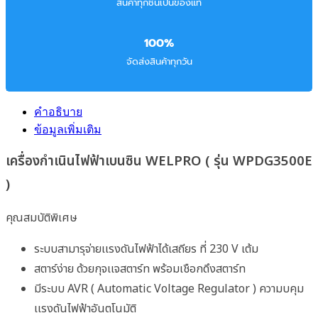
สินค้าทุกชิ้นเป็นของแท้
100%
จัดส่งสินค้าทุกวัน
คำอธิบาย
ข้อมูลเพิ่มเติม
เครื่องกำเนินไฟฟ้าเบนซิน WELPRO ( รุ่น WPDG3500E
)
คุณสมบัติพิเศษ
ระบบสามารุจ่ายเเรงดันไฟฟ้าได้เสถียร ที่ 230 V เต้ม
สตาร์ง่าย ด้วยกุจเเจสตาร์ท พร้อมเชือกดึงสตาร์ท
มีระบบ AVR ( Automatic Voltage Regulator ) ความบคุม
เเรงดันไฟฟ้าอันตโนมัติ