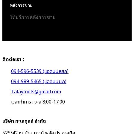
หลังการขาย
ให้บริการหลังการขาย
ติดต่อเรา :
094-596-5539 (แอดมินหยก)
094-989-5465 (แอดมินนก)
Talaytools@gmail.com
เวลาทำการ : จ-ส 8:00-17:00
บริษัท ทะเลทูลส์ จำกัด
525/42 หมู่บ้าน ทาวน์ พลัส ประชาอุทิศ