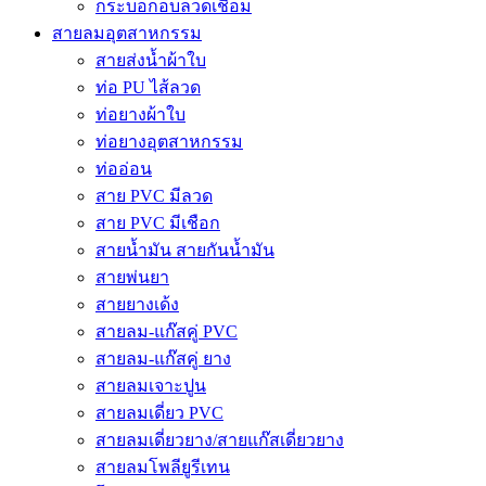
กระบอกอบลวดเชื่อม
สายลมอุตสาหกรรม
สายส่งน้ำผ้าใบ
ท่อ PU ไส้ลวด
ท่อยางผ้าใบ
ท่อยางอุตสาหกรรม
ท่ออ่อน
สาย PVC มีลวด
สาย PVC มีเชือก
สายน้ำมัน สายกันน้ำมัน
สายพ่นยา
สายยางเด้ง
สายลม-แก๊สคู่ PVC
สายลม-แก๊สคู่ ยาง
สายลมเจาะปูน
สายลมเดี่ยว PVC
สายลมเดี่ยวยาง/สายแก๊สเดี่ยวยาง
สายลมโพลียูรีเทน