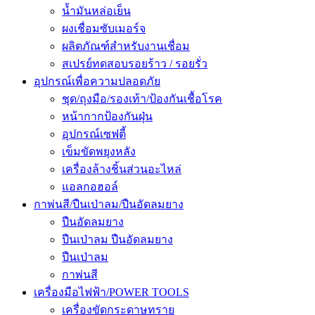
น้ำมันหล่อเย็น
ผงเชื่อมซับเมอร์จ
ผลิตภัณฑ์สำหรับงานเชื่อม
สเปรย์ทดสอบรอยร้าว / รอยรั่ว
อุปกรณ์เพื่อความปลอดภัย
ชุด/ถุงมือ/รองเท้า/ป้องกันเชื้อโรค
หน้ากากป้องกันฝุ่น
อุปกรณ์เซฟตี้
เข็มขัดพยุงหลัง
เครื่องล้างชิ้นส่วนอะไหล่
แอลกอฮอล์
กาพ่นสี/ปืนเป่าลม/ปืนอัดลมยาง
ปืนอัดลมยาง
ปืนเป่าลม ปืนอัดลมยาง
ปืนเป่าลม
กาพ่นสี
เครื่องมือไฟฟ้า/POWER TOOLS
เครื่องขัดกระดาษทราย