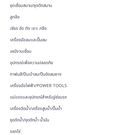
ชุดเชื่อมสนาม/ชุดตัดสนาม
ลูกล้อ
เจียร ขัด ตัด เจาะ กลึง
เครื่องมือลมและปั๊มลม
เคมีงานเชื่อม
อุปกรณ์เพื่อความปลอดภัย
กาพ่นสี/ปืนเป่าลม/ปืนอัดลมยาง
เครื่องมือไฟฟ้า/POWER TOOLS
แม่แรงและอุปกรณ์สำหรับอู่ซ่อมรถ
เครื่องฉีดน้ำ/เครื่องสูบน้ำ/ปั๊มน้ำ
ชุดดักน้ำ/ชุดดักน้ำ-น้ำมัน
รอกโซ่