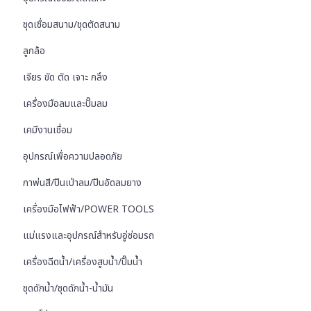
ชุดเชื่อมสนาม/ชุดตัดสนาม
ลูกล้อ
เจียร ขัด ตัด เจาะ กลึง
เครื่องมือลมและปั๊มลม
เคมีงานเชื่อม
อุปกรณ์เพื่อความปลอดภัย
กาพ่นสี/ปืนเป่าลม/ปืนอัดลมยาง
เครื่องมือไฟฟ้า/POWER TOOLS
แม่แรงและอุปกรณ์สำหรับอู่ซ่อมรถ
เครื่องฉีดน้ำ/เครื่องสูบน้ำ/ปั๊มน้ำ
ชุดดักน้ำ/ชุดดักน้ำ-น้ำมัน