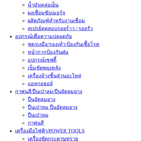
น้ำมันหล่อเย็น
ผงเชื่อมซับเมอร์จ
ผลิตภัณฑ์สำหรับงานเชื่อม
สเปรย์ทดสอบรอยร้าว / รอยรั่ว
อุปกรณ์เพื่อความปลอดภัย
ชุด/ถุงมือ/รองเท้า/ป้องกันเชื้อโรค
หน้ากากป้องกันฝุ่น
อุปกรณ์เซฟตี้
เข็มขัดพยุงหลัง
เครื่องล้างชิ้นส่วนอะไหล่
แอลกอฮอล์
กาพ่นสี/ปืนเป่าลม/ปืนอัดลมยาง
ปืนอัดลมยาง
ปืนเป่าลม ปืนอัดลมยาง
ปืนเป่าลม
กาพ่นสี
เครื่องมือไฟฟ้า/POWER TOOLS
เครื่องขัดกระดาษทราย