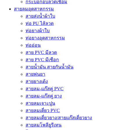
กระบอกอบลวดเชื่อม
สายลมอุตสาหกรรม
สายส่งน้ำผ้าใบ
ท่อ PU ไส้ลวด
ท่อยางผ้าใบ
ท่อยางอุตสาหกรรม
ท่ออ่อน
สาย PVC มีลวด
สาย PVC มีเชือก
สายน้ำมัน สายกันน้ำมัน
สายพ่นยา
สายยางเด้ง
สายลม-แก๊สคู่ PVC
สายลม-แก๊สคู่ ยาง
สายลมเจาะปูน
สายลมเดี่ยว PVC
สายลมเดี่ยวยาง/สายแก๊สเดี่ยวยาง
สายลมโพลียูรีเทน