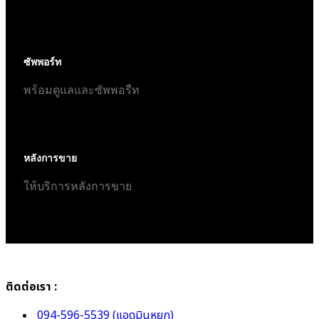
ซัพพอร์ท
พร้อมดูแลและซัพพอรืท
หลังการขาย
ให้บริการหลังการขาย
ติดต่อเรา :
094-596-5539 (แอดมินหยก)