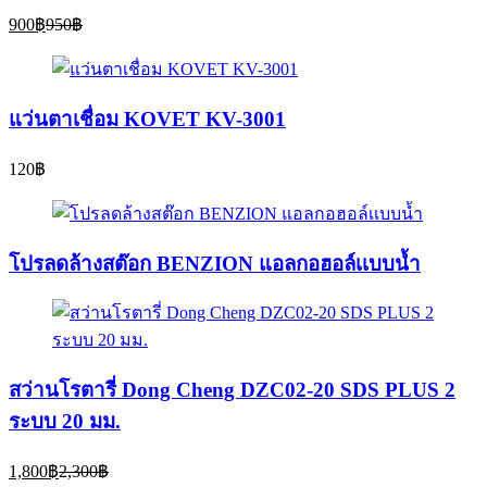
Current
Original
900
฿
950
฿
price
price
is:
was:
900฿.
950฿.
แว่นตาเชื่อม KOVET KV-3001
120
฿
โปรลดล้างสต๊อก BENZION แอลกอฮอล์เเบบน้ำ
สว่านโรตารี่ Dong Cheng DZC02-20 SDS PLUS 2
ระบบ 20 มม.
Current
Original
1,800
฿
2,300
฿
price
price