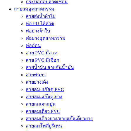
กระบอกอบลวดเชื่อม
สายลมอุตสาหกรรม
สายส่งน้ำผ้าใบ
ท่อ PU ไส้ลวด
ท่อยางผ้าใบ
ท่อยางอุตสาหกรรม
ท่ออ่อน
สาย PVC มีลวด
สาย PVC มีเชือก
สายน้ำมัน สายกันน้ำมัน
สายพ่นยา
สายยางเด้ง
สายลม-แก๊สคู่ PVC
สายลม-แก๊สคู่ ยาง
สายลมเจาะปูน
สายลมเดี่ยว PVC
สายลมเดี่ยวยาง/สายแก๊สเดี่ยวยาง
สายลมโพลียูรีเทน