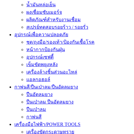
น้ำมันหล่อเย็น
ผงเชื่อมซับเมอร์จ
ผลิตภัณฑ์สำหรับงานเชื่อม
สเปรย์ทดสอบรอยร้าว / รอยรั่ว
อุปกรณ์เพื่อความปลอดภัย
ชุด/ถุงมือ/รองเท้า/ป้องกันเชื้อโรค
หน้ากากป้องกันฝุ่น
อุปกรณ์เซฟตี้
เข็มขัดพยุงหลัง
เครื่องล้างชิ้นส่วนอะไหล่
แอลกอฮอล์
กาพ่นสี/ปืนเป่าลม/ปืนอัดลมยาง
ปืนอัดลมยาง
ปืนเป่าลม ปืนอัดลมยาง
ปืนเป่าลม
กาพ่นสี
เครื่องมือไฟฟ้า/POWER TOOLS
เครื่องขัดกระดาษทราย