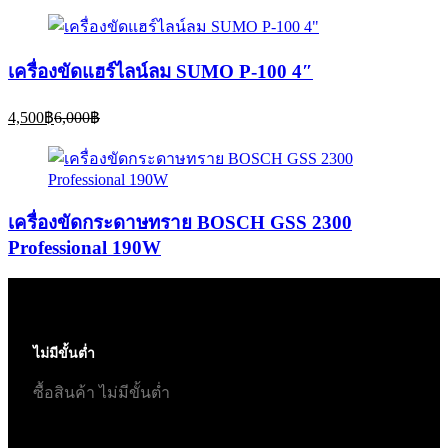
is:
was:
1,800฿.
2,300฿.
เครื่องขัดแฮร์ไลน์ลม SUMO P-100 4″
Current
Original
4,500
฿
6,000
฿
price
price
is:
was:
4,500฿.
6,000฿.
เครื่องขัดกระดาษทราย BOSCH GSS 2300
Professional 190W
ไม่มีขั้นต่ำ
ซื้อสินค้า ไม่มีขั้นต่ำ