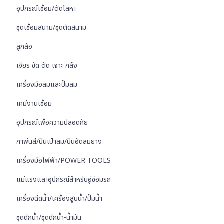
อุปกรณ์เชื่อม/ตัดโลหะ
ชุดเชื่อมสนาม/ชุดตัดสนาม
ลูกล้อ
เจียร ขัด ตัด เจาะ กลึง
เครื่องมือลมและปั๊มลม
เคมีงานเชื่อม
อุปกรณ์เพื่อความปลอดภัย
กาพ่นสี/ปืนเป่าลม/ปืนอัดลมยาง
เครื่องมือไฟฟ้า/POWER TOOLS
แม่แรงและอุปกรณ์สำหรับอู่ซ่อมรถ
เครื่องฉีดน้ำ/เครื่องสูบน้ำ/ปั๊มน้ำ
ชุดดักน้ำ/ชุดดักน้ำ-น้ำมัน