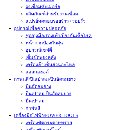
ผงเชื่อมซับเมอร์จ
ผลิตภัณฑ์สำหรับงานเชื่อม
สเปรย์ทดสอบรอยร้าว / รอยรั่ว
อุปกรณ์เพื่อความปลอดภัย
ชุด/ถุงมือ/รองเท้า/ป้องกันเชื้อโรค
หน้ากากป้องกันฝุ่น
อุปกรณ์เซฟตี้
เข็มขัดพยุงหลัง
เครื่องล้างชิ้นส่วนอะไหล่
แอลกอฮอล์
กาพ่นสี/ปืนเป่าลม/ปืนอัดลมยาง
ปืนอัดลมยาง
ปืนเป่าลม ปืนอัดลมยาง
ปืนเป่าลม
กาพ่นสี
เครื่องมือไฟฟ้า/POWER TOOLS
เครื่องขัดกระดาษทราย
เครื่องขัดแฮร์ไลน์