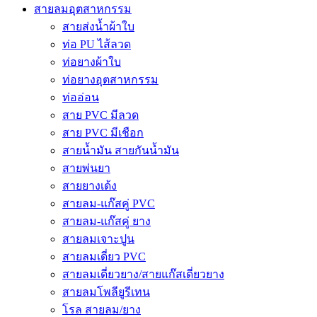
สายลมอุตสาหกรรม
สายส่งน้ำผ้าใบ
ท่อ PU ไส้ลวด
ท่อยางผ้าใบ
ท่อยางอุตสาหกรรม
ท่ออ่อน
สาย PVC มีลวด
สาย PVC มีเชือก
สายน้ำมัน สายกันน้ำมัน
สายพ่นยา
สายยางเด้ง
สายลม-แก๊สคู่ PVC
สายลม-แก๊สคู่ ยาง
สายลมเจาะปูน
สายลมเดี่ยว PVC
สายลมเดี่ยวยาง/สายแก๊สเดี่ยวยาง
สายลมโพลียูรีเทน
โรล สายลม/ยาง