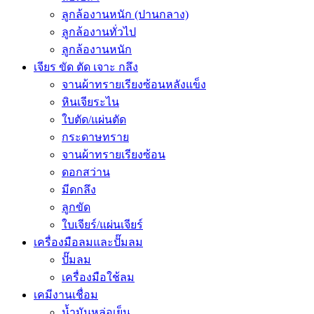
ลูกล้องานหนัก (ปานกลาง)
ลูกล้องานทั่วไป
ลูกล้องานหนัก
เจียร ขัด ตัด เจาะ กลึง
จานผ้าทรายเรียงซ้อนหลังแข็ง
หินเจียระไน
ใบตัด/แผ่นตัด
กระดาษทราย
จานผ้าทรายเรียงซ้อน
ดอกสว่าน
มีดกลึง
ลูกขัด
ใบเจียร์/แผ่นเจียร์
เครื่องมือลมและปั๊มลม
ปั๊มลม
เครื่องมือใช้ลม
เคมีงานเชื่อม
น้ำมันหล่อเย็น