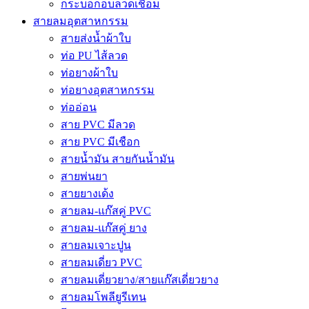
กระบอกอบลวดเชื่อม
สายลมอุตสาหกรรม
สายส่งน้ำผ้าใบ
ท่อ PU ไส้ลวด
ท่อยางผ้าใบ
ท่อยางอุตสาหกรรม
ท่ออ่อน
สาย PVC มีลวด
สาย PVC มีเชือก
สายน้ำมัน สายกันน้ำมัน
สายพ่นยา
สายยางเด้ง
สายลม-แก๊สคู่ PVC
สายลม-แก๊สคู่ ยาง
สายลมเจาะปูน
สายลมเดี่ยว PVC
สายลมเดี่ยวยาง/สายแก๊สเดี่ยวยาง
สายลมโพลียูรีเทน