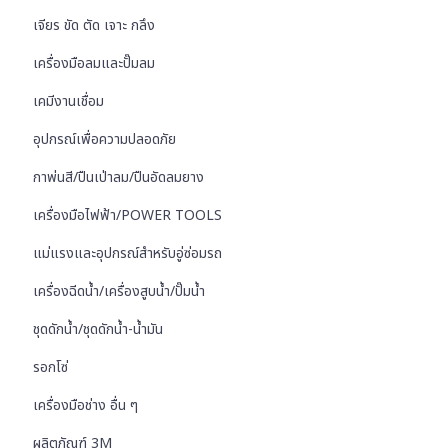
เจียร ขัด ตัด เจาะ กลึง
เครื่องมือลมและปั๊มลม
เคมีงานเชื่อม
อุปกรณ์เพื่อความปลอดภัย
กาพ่นสี/ปืนเป่าลม/ปืนอัดลมยาง
เครื่องมือไฟฟ้า/POWER TOOLS
แม่แรงและอุปกรณ์สำหรับอู่ซ่อมรถ
เครื่องฉีดน้ำ/เครื่องสูบน้ำ/ปั๊มน้ำ
ชุดดักน้ำ/ชุดดักน้ำ-น้ำมัน
รอกโซ่
เครื่องมือช่าง อื่น ๆ
ผลิตภัณฑ์ 3M