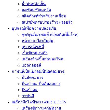
น้ำมันหล่อเย็น
ผงเชื่อมซับเมอร์จ
ผลิตภัณฑ์สำหรับงานเชื่อม
สเปรย์ทดสอบรอยร้าว / รอยรั่ว
อุปกรณ์เพื่อความปลอดภัย
ชุด/ถุงมือ/รองเท้า/ป้องกันเชื้อโรค
หน้ากากป้องกันฝุ่น
อุปกรณ์เซฟตี้
เข็มขัดพยุงหลัง
เครื่องล้างชิ้นส่วนอะไหล่
แอลกอฮอล์
กาพ่นสี/ปืนเป่าลม/ปืนอัดลมยาง
ปืนอัดลมยาง
ปืนเป่าลม ปืนอัดลมยาง
ปืนเป่าลม
กาพ่นสี
เครื่องมือไฟฟ้า/POWER TOOLS
เครื่องขัดกระดาษทราย