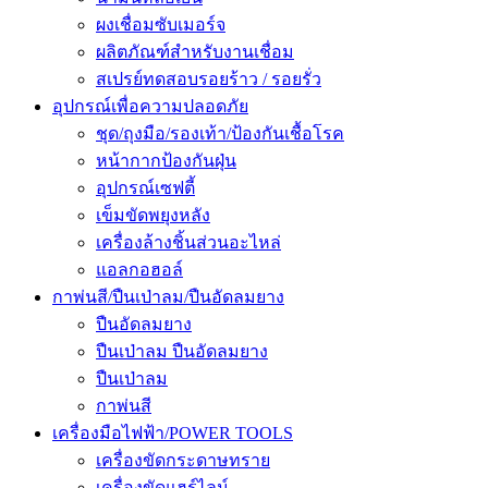
ผงเชื่อมซับเมอร์จ
ผลิตภัณฑ์สำหรับงานเชื่อม
สเปรย์ทดสอบรอยร้าว / รอยรั่ว
อุปกรณ์เพื่อความปลอดภัย
ชุด/ถุงมือ/รองเท้า/ป้องกันเชื้อโรค
หน้ากากป้องกันฝุ่น
อุปกรณ์เซฟตี้
เข็มขัดพยุงหลัง
เครื่องล้างชิ้นส่วนอะไหล่
แอลกอฮอล์
กาพ่นสี/ปืนเป่าลม/ปืนอัดลมยาง
ปืนอัดลมยาง
ปืนเป่าลม ปืนอัดลมยาง
ปืนเป่าลม
กาพ่นสี
เครื่องมือไฟฟ้า/POWER TOOLS
เครื่องขัดกระดาษทราย
เครื่องขัดแฮร์ไลน์