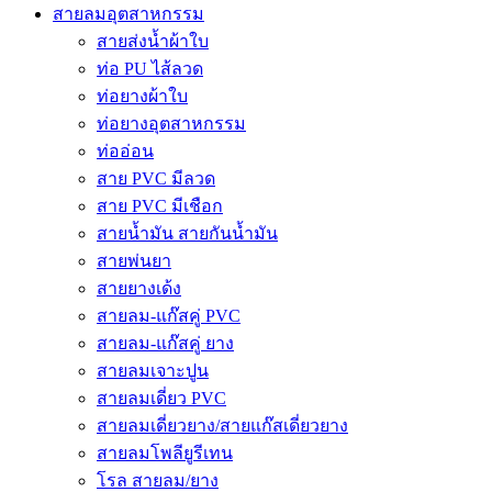
สายลมอุตสาหกรรม
สายส่งน้ำผ้าใบ
ท่อ PU ไส้ลวด
ท่อยางผ้าใบ
ท่อยางอุตสาหกรรม
ท่ออ่อน
สาย PVC มีลวด
สาย PVC มีเชือก
สายน้ำมัน สายกันน้ำมัน
สายพ่นยา
สายยางเด้ง
สายลม-แก๊สคู่ PVC
สายลม-แก๊สคู่ ยาง
สายลมเจาะปูน
สายลมเดี่ยว PVC
สายลมเดี่ยวยาง/สายแก๊สเดี่ยวยาง
สายลมโพลียูรีเทน
โรล สายลม/ยาง