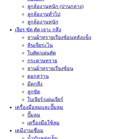
ลูกล้องานหนัก (ปานกลาง)
ลูกล้องานทั่วไป
ลูกล้องานหนัก
เจียร ขัด ตัด เจาะ กลึง
จานผ้าทรายเรียงซ้อนหลังแข็ง
หินเจียระไน
ใบตัด/แผ่นตัด
กระดาษทราย
จานผ้าทรายเรียงซ้อน
ดอกสว่าน
มีดกลึง
ลูกขัด
ใบเจียร์/แผ่นเจียร์
เครื่องมือลมและปั๊มลม
ปั๊มลม
เครื่องมือใช้ลม
เคมีงานเชื่อม
น้ำมันหล่อเย็น