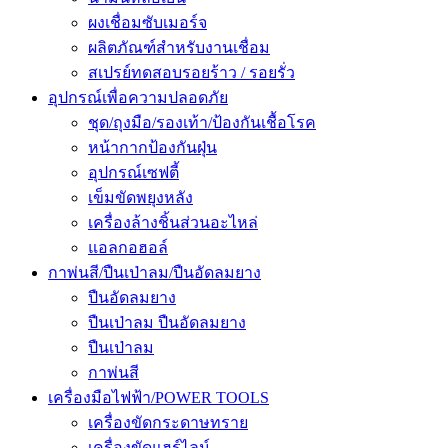
ผงเชื่อมซับเมอร์จ
ผลิตภัณฑ์สำหรับงานเชื่อม
สเปรย์ทดสอบรอยร้าว / รอยรั่ว
อุปกรณ์เพื่อความปลอดภัย
ชุด/ถุงมือ/รองเท้า/ป้องกันเชื้อโรค
หน้ากากป้องกันฝุ่น
อุปกรณ์เซฟตี้
เข็มขัดพยุงหลัง
เครื่องล้างชิ้นส่วนอะไหล่
แอลกอฮอล์
กาพ่นสี/ปืนเป่าลม/ปืนอัดลมยาง
ปืนอัดลมยาง
ปืนเป่าลม ปืนอัดลมยาง
ปืนเป่าลม
กาพ่นสี
เครื่องมือไฟฟ้า/POWER TOOLS
เครื่องขัดกระดาษทราย
เครื่องขัดแฮร์ไลน์