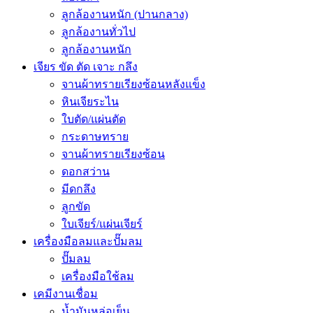
ลูกล้องานหนัก (ปานกลาง)
ลูกล้องานทั่วไป
ลูกล้องานหนัก
เจียร ขัด ตัด เจาะ กลึง
จานผ้าทรายเรียงซ้อนหลังแข็ง
หินเจียระไน
ใบตัด/แผ่นตัด
กระดาษทราย
จานผ้าทรายเรียงซ้อน
ดอกสว่าน
มีดกลึง
ลูกขัด
ใบเจียร์/แผ่นเจียร์
เครื่องมือลมและปั๊มลม
ปั๊มลม
เครื่องมือใช้ลม
เคมีงานเชื่อม
น้ำมันหล่อเย็น