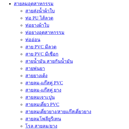
สายลมอุตสาหกรรม
สายส่งน้ำผ้าใบ
ท่อ PU ไส้ลวด
ท่อยางผ้าใบ
ท่อยางอุตสาหกรรม
ท่ออ่อน
สาย PVC มีลวด
สาย PVC มีเชือก
สายน้ำมัน สายกันน้ำมัน
สายพ่นยา
สายยางเด้ง
สายลม-แก๊สคู่ PVC
สายลม-แก๊สคู่ ยาง
สายลมเจาะปูน
สายลมเดี่ยว PVC
สายลมเดี่ยวยาง/สายแก๊สเดี่ยวยาง
สายลมโพลียูรีเทน
โรล สายลม/ยาง